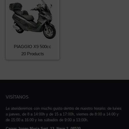
PIAGGIO X9 500cc
20 Products
VISÍTANOS
Le atenderemos con mucho gusto dentro de nuestro horario: de lunes
a jueves, de 8 a 14:00h y de 15 a 17:00h, viernes de 8:00 a 14:00 y
de 15:00 a 16:00 y los sábados de 9:00 a 13:00h.
Carrer Josep Maria Sert, 13, Nave 2, 08530