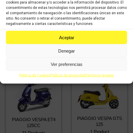
cookies para almacenar y/o acceder a la información del dispositivo. El
consentimiento de estas tecnologías nos permitirá procesar datos como
el comportamiento de navegación o las identificaciones únicas en este
sitio. No consentir o retirar el consentimiento, puede afectar
negativamente a ciertas características y funciones.
Aceptar
PIAGGIO THYPON
PIAGGIO VESPA ET2
49cc
Denegar
49CC
1 Product
38 Products
Ver preferencias
Política de Cookies
Política de privacidad
Términos legales
PIAGGIO VESPA GTS
PIAGGIO VESPA ET4
125
125CC
1 Product
31 Products