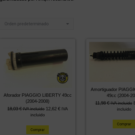
Amortiguador PIAGG
Aforador PIAGGIO LIBERTY 49cc
49cc (2004-20
(2004-2008)
11,98
€
IVA incluido
18,03
€
12,62
€
IVA incluido
IVA
incluido
incluido
Comprar
Comprar