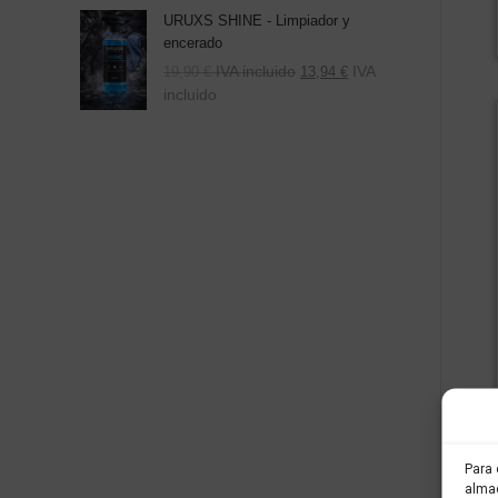
URUXS SHINE - Limpiador y
encerado
IVA incluido
IVA
19,90
€
13,94
€
incluido
Para 
almac