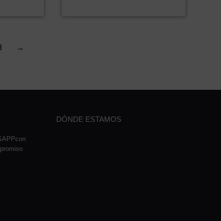
3
→
DÓNDE ESTAMOS
TSAPPcon
mpromiso