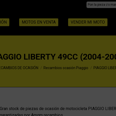
Search:
IÓN
MOTOS EN VENTA
VENDER MI MOTO
AGGIO LIBERTY 49CC (2004-20
ECAMBIOS DE OCASIÓN
Recambios ocasión Piaggio
PIAGGIO LIBE
Gran stock de piezas de ocasión de motocicleta PIAGGIO LIBER
garantizadas por Amqm recambios.