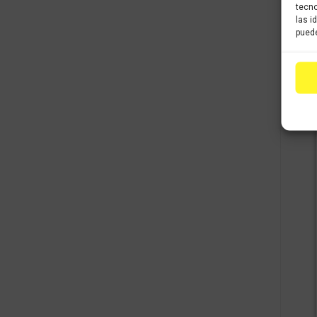
tecno
las i
puede