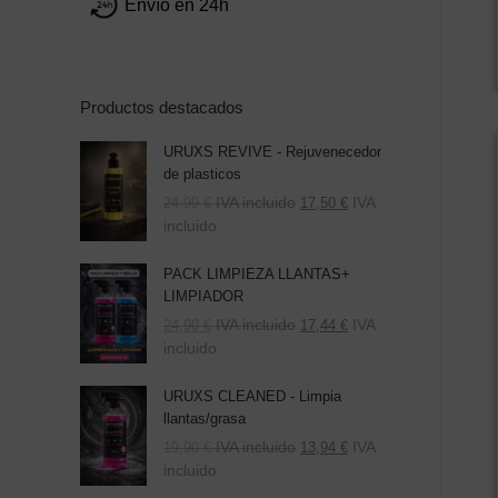
Envío en 24h
Productos destacados
URUXS REVIVE - Rejuvenecedor
de plasticos
IVA incluido
IVA
24,99
€
17,50
€
incluido
PACK LIMPIEZA LLANTAS+
LIMPIADOR
El
El
IVA incluido
IVA
24,90
€
17,44
€
precio
precio
incluido
original
actual
era:
es:
URUXS CLEANED - Limpia
39,80 €.
24,90 €.
llantas/grasa
IVA incluido
IVA
19,90
€
13,94
€
incluido