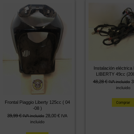
Instalación eléctri
LIBERTY 49cc (20
48,28
€
3
IVA incluido
incluido
Frontal Piaggio Liberty 125cc ( 04
Comprar
-08 )
39,99
€
28,00
€
IVA incluido
IVA
incluido