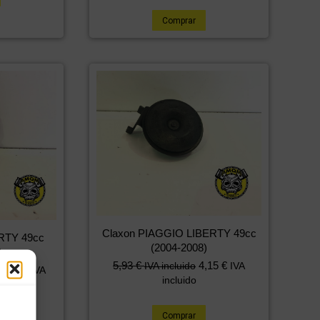
Comprar
Claxon PIAGGIO LIBERTY 49cc
RTY 49cc
(2004-2008)
)
5,93
€
4,15
€
IVA incluido
IVA
9,56
€
IVA
incluido
Comprar