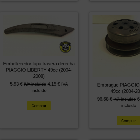
Embellecedor tapa trasera derecha
PIAGGIO LIBERTY 49cc (2004-
2008)
5,93
€
4,15
€
IVA incluido
IVA
Embrague PIAGGIO
incluido
49cc (2004-20
96,68
€
6
IVA incluido
incluido
Comprar
Comprar