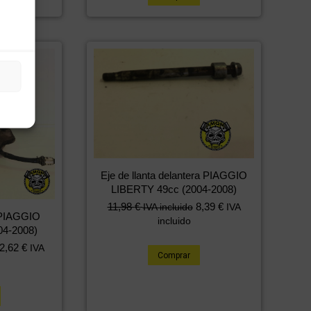
Eje de llanta delantera PIAGGIO
LIBERTY 49cc (2004-2008)
11,98
€
8,39
€
IVA incluido
IVA
 PIAGGIO
incluido
04-2008)
2,62
€
IVA
Comprar