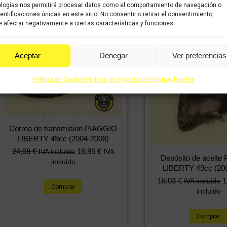
Comprar
logías nos permitirá procesar datos como el comportamiento de navegación o
dentificaciones únicas en este sitio. No consentir o retirar el consentimiento,
 afectar negativamente a ciertas características y funciones.
Aceptar
Denegar
Ver preferencias
Política de Cookies
Política de privacidad
Términos legales
Correa de transmision PIAGGIO
LIBERTY 49cc (2004-2008)
24,08
€
16,86
€
IVA incluido
IVA
Depósito de aceite
incluido
LIBERTY 49cc (20
18,03
€
1
IVA incluido
Comprar
incluido
Comprar