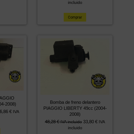
incluido
Comprar
PIAGGIO
Bomba de freno delantero
04-2008)
PIAGGIO LIBERTY 49cc (2004-
6,86
€
IVA
2008)
48,28
€
33,80
€
IVA incluido
IVA
incluido