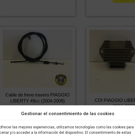
Cable de freno trasero PIAGGIO
CDI PIAGGIO LIBE
LIBERTY 49cc (2004-2008)
(2004-2008
11,98
€
8,39
€
IVA incluido
IVA
Gestionar el consentimiento de las cookies
42,23
€
2
IVA incluido
incluido
incluido
ofrecer las mejores experiencias, utilizamos tecnologías como las cookies para
Comprar
enar y/o acceder a la información del dispositivo. El consentimiento de estas