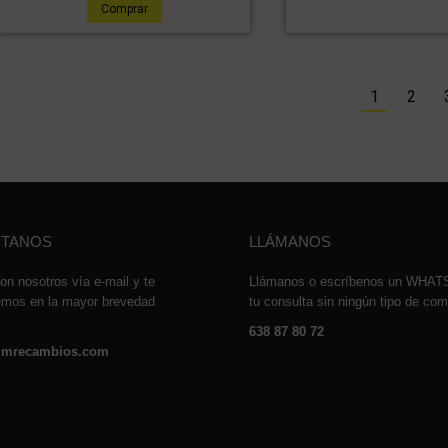
Comprar
1
2
TANOS
LLÁMANOS
on nosotros vía e-mail y te
Llámanos o escríbenos un WHA
emos en la mayor brevedad
tu consulta sin ningún tipo de co
638 87 80 72
mrecambios.com