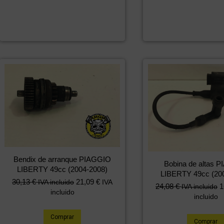
Bendix de arranque PIAGGIO
Bobina de altas 
LIBERTY 49cc (2004-2008)
LIBERTY 49cc (20
30,13
€
21,09
€
IVA incluido
IVA
24,08
€
1
IVA incluido
incluido
incluido
Comprar
Comprar