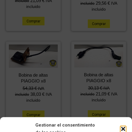
21,09
€
incluido
IVA
29,56
€
incluido
IVA
incluido
incluido
Comprar
Comprar
Bobina de altas
Bobina de altas
PIAGGIO x8
PIAGGIO x8
30,13
€
IVA
54,33
€
IVA
21,09
€
incluido
IVA
38,03
€
incluido
IVA
incluido
incluido
Comprar
Comprar
Gestionar el consentimiento