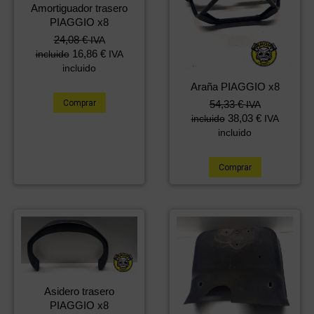
Amortiguador trasero
PIAGGIO x8
El
El
24,08
€
IVA
precio
precio
16,86
€
incluido
IVA
original
actual
incluido
era:
es:
Araña PIAGGIO x8
36,18 €.
24,08 €.
Comprar
54,33
€
IVA
38,03
€
incluido
IVA
incluido
Comprar
Asidero trasero
PIAGGIO x8