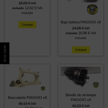
18,03
€
IVA
12,62
€
incluido
IVA
incluido
Bajo bañera PIAGGIO x8
Comprar
24,08
€
IVA
16,86
€
incluido
IVA
incluido
Comprar
Bendix de arranque
Basculante PIAGGIO x8
PIAGGIO x8
30,13
€
IVA
42,23
€
IVA