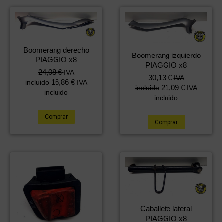
Boomerang derecho
Boomerang izquierdo
PIAGGIO x8
PIAGGIO x8
24,08
€
IVA
30,13
€
IVA
16,86
€
incluido
IVA
21,09
€
incluido
IVA
incluido
incluido
Comprar
Comprar
Caballete lateral
PIAGGIO x8