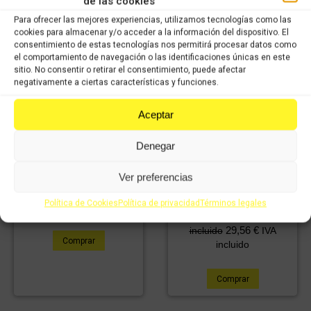
de las cookies
Para ofrecer las mejores experiencias, utilizamos tecnologías como las
cookies para almacenar y/o acceder a la información del dispositivo. El
consentimiento de estas tecnologías nos permitirá procesar datos como
el comportamiento de navegación o las identificaciones únicas en este
sitio. No consentir o retirar el consentimiento, puede afectar
negativamente a ciertas características y funciones.
Aceptar
Denegar
Bomba de freno
delantero PIAGGIO x8
Ver preferencias
42,23
€
IVA
Bomba de freno trasero
29,56
€
incluido
IVA
PIAGGIO x8
Política de Cookies
Política de privacidad
Términos legales
incluido
42,23
€
IVA
29,56
€
incluido
IVA
Comprar
incluido
Comprar