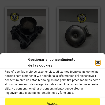
Cilindro con pistón
Gestionar el consentimiento
Claxon Piaggio Beverly
Piaggio Beverly 350cc
350cc 2021
de las cookies
2021
11,98
€
IVA
Para ofrecer las mejores experiencias, utilizamos tecnologías como las
145,08
€
IVA
8,39
€
incluido
IVA
cookies para almacenar y/o acceder a la información del dispositivo. El
101,56
€
incluido
IVA
consentimiento de estas tecnologías nos permitirá procesar datos como
incluido
incluido
el comportamiento de navegación o las identificaciones únicas en este
sitio. No consentir o retirar el consentimiento, puede afectar
Comprar
negativamente a ciertas características y funciones.
Comprar
Aceptar