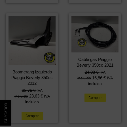
Cable gas Piaggio
Beverly 350cc 2021
Boomerang izquierdo
24,08
€
IVA
Piaggio Beverly 350cc
16,86
€
incluido
IVA
2012
incluido
33,76
€
IVA
23,63
€
incluido
IVA
Comprar
incluido
Comprar