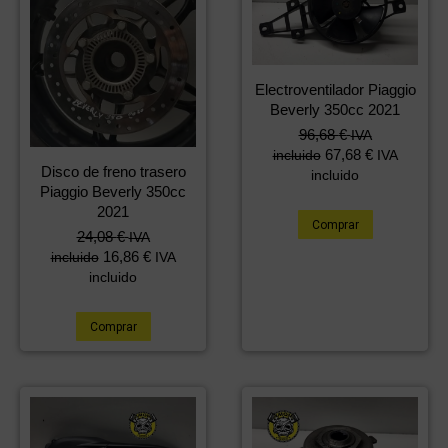
Electroventilador Piaggio
Beverly 350cc 2021
96,68
€
IVA
67,68
€
incluido
IVA
Disco de freno trasero
incluido
Piaggio Beverly 350cc
2021
Comprar
24,08
€
IVA
16,86
€
incluido
IVA
incluido
Comprar