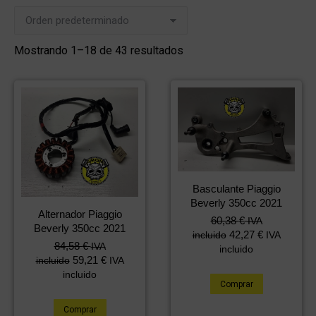
Mostrando 1–18 de 43 resultados
Basculante Piaggio
Beverly 350cc 2021
Alternador Piaggio
60,38
€
IVA
Beverly 350cc 2021
42,27
€
incluido
IVA
84,58
€
IVA
incluido
59,21
€
incluido
IVA
incluido
Comprar
Comprar