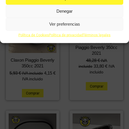
Denegar
Ver preferencias
Política de Cookies
Política de privacidad
Términos legales
Colector de escape
Piaggio Beverly 350cc
2021
Claxon Piaggio Beverly
48,28
€
IVA
350cc 2021
33,80
€
incluido
IVA
incluido
5,93
€
4,15
€
IVA incluido
IVA incluido
Comprar
Comprar