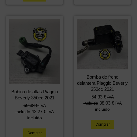
Bomba de freno
delantera Piaggio Beverly
350cc 2021
Bobina de altas Piaggio
54,33
€
IVA
Beverly 350cc 2021
38,03
€
incluido
IVA
60,38
€
IVA
incluido
42,27
€
incluido
IVA
incluido
Comprar
Comprar