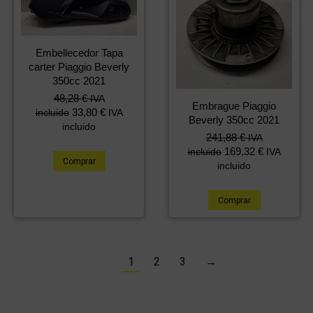
Embellecedor Tapa
carter Piaggio Beverly
350cc 2021
48,28
€
IVA
Embrague Piaggio
33,80
€
incluido
IVA
Beverly 350cc 2021
incluido
241,88
€
IVA
169,32
€
incluido
IVA
Comprar
incluido
Comprar
1
2
3
→