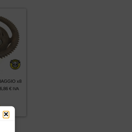
PIAGGIO x8
6,86
€
IVA