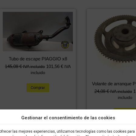
Tubo de escape PIAGGIO x8
145,08
€
101,56
€
IVA incluido
IVA
incluido
Volante de arranque 
Comprar
24,08
€
1
IVA incluido
incluido
Comprar
Gestionar el consentimiento de las cookies
ofrecer las mejores experiencias, utilizamos tecnologías como las cookies para