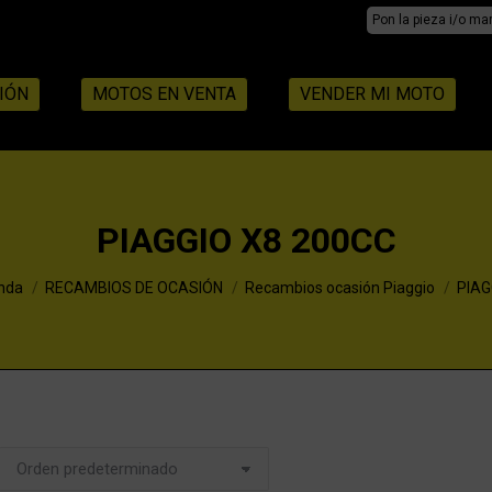
Search:
IÓN
MOTOS EN VENTA
VENDER MI MOTO
PIAGGIO X8 200CC
e:
nda
RECAMBIOS DE OCASIÓN
Recambios ocasión Piaggio
PIAG