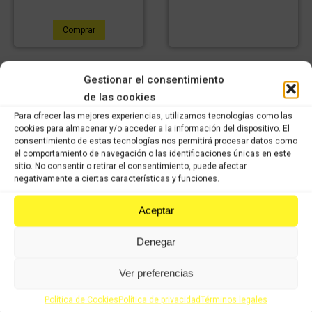
Comprar
Gestionar el consentimiento
de las cookies
Para ofrecer las mejores experiencias, utilizamos tecnologías como las
cookies para almacenar y/o acceder a la información del dispositivo. El
consentimiento de estas tecnologías nos permitirá procesar datos como
el comportamiento de navegación o las identificaciones únicas en este
sitio. No consentir o retirar el consentimiento, puede afectar
negativamente a ciertas características y funciones.
Aceptar
LLANTA DELANTERA
PIAGGIO MP3
Denegar
60,38
€
IVA
Protector escape
42,27
€
incluido
IVA
PIAGGIO MP3 250cc
Ver preferencias
incluido
2007
59,99
€
IVA
Política de Cookies
Política de privacidad
Términos legales
42,00
€
incluido
IVA
Comprar