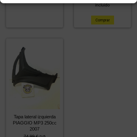
incluido
Comprar
Tapa lateral izquierda
PIAGGIO MP3 250cc
2007
74,99
€
IVA