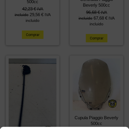
500cc
Beverly 500cc
42,23
€
IVA
96,68
€
IVA
29,56
€
incluido
IVA
67,68
€
incluido
IVA
incluido
incluido
Comprar
Comprar
Cupula Piaggio Beverly
500cc