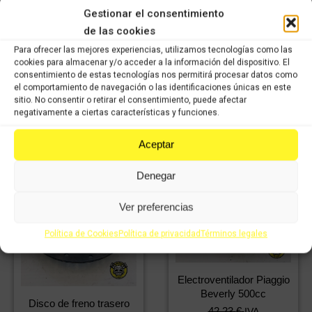
48,28
€
IVA
Gestionar el consentimiento
33,80
€
incluido
IVA
de las cookies
incluido
Para ofrecer las mejores experiencias, utilizamos tecnologías como las
Cierre de asiento Piaggio
cookies para almacenar y/o acceder a la información del dispositivo. El
Beverly 500cc
Comprar
consentimiento de estas tecnologías nos permitirá procesar datos como
11,98
€
IVA
el comportamiento de navegación o las identificaciones únicas en este
8,39
€
incluido
IVA
sitio. No consentir o retirar el consentimiento, puede afectar
negativamente a ciertas características y funciones.
incluido
Aceptar
Comprar
Denegar
Ver preferencias
Política de Cookies
Política de privacidad
Términos legales
Electroventilador Piaggio
Beverly 500cc
Disco de freno trasero
42,23
€
IVA