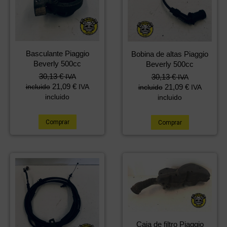
Basculante Piaggio
Bobina de altas Piaggio
Beverly 500cc
Beverly 500cc
30,13
€
30,13
€
IVA
IVA
21,09
€
21,09
€
incluido
IVA
incluido
IVA
incluido
incluido
Comprar
Comprar
Caja de filtro Piaggio