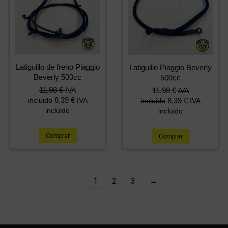
Latiguillo de freno Piaggio
Latiguillo Piaggio Beverly
Beverly 500cc
500cc
11,98
€
IVA
11,98
€
IVA
8,39
€
incluido
IVA
8,39
€
incluido
IVA
incluido
incluido
Comprar
Comprar
1
2
3
→