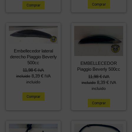
Comprar
Comprar
Embellecedor lateral
derecho Piaggio Beverly
500cc
EMBELLECEDOR
Piaggio Beverly 500cc
11,98
€
IVA
8,39
€
incluido
IVA
11,98
€
IVA
incluido
8,39
€
incluido
IVA
incluido
Comprar
Comprar