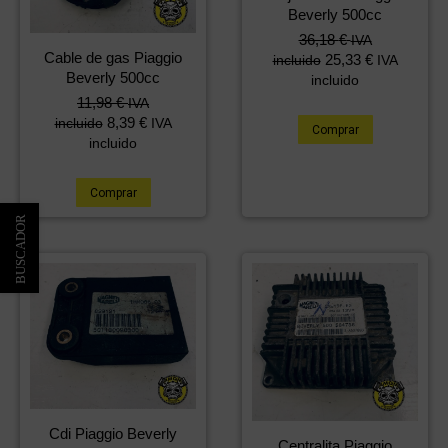
Beverly 500cc
36,18
€
IVA
Cable de gas Piaggio
25,33
€
incluido
IVA
Beverly 500cc
incluido
11,98
€
IVA
8,39
€
incluido
IVA
Comprar
incluido
Comprar
Cdi Piaggio Beverly
Centralita Piaggio