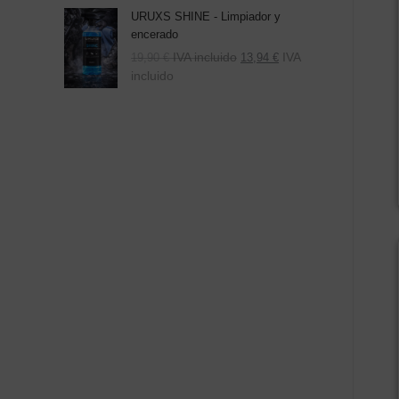
URUXS SHINE - Limpiador y
encerado
IVA incluido
IVA
19,90
€
13,94
€
incluido