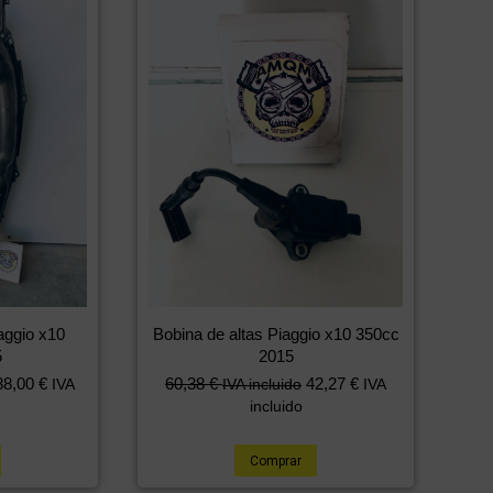
aggio x10
Bobina de altas Piaggio x10 350cc
5
2015
88,00
€
60,38
€
42,27
€
IVA
IVA incluido
IVA
incluido
Comprar