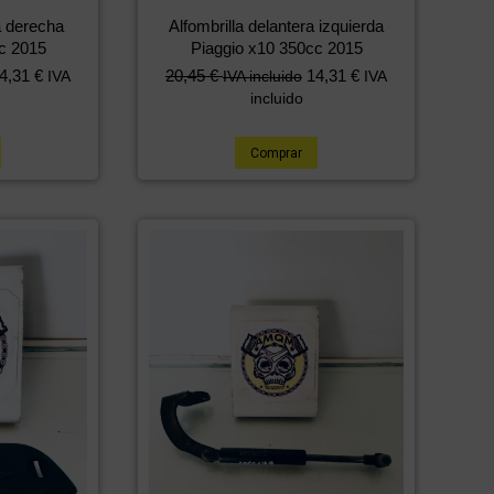
a derecha
Alfombrilla delantera izquierda
c 2015
Piaggio x10 350cc 2015
4,31
€
20,45
€
14,31
€
IVA
IVA incluido
IVA
incluido
Comprar