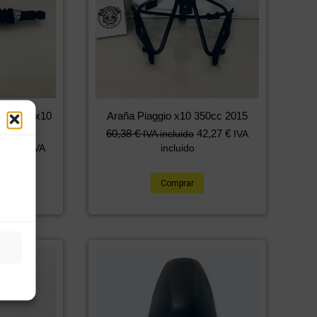
Piaggio x10
Araña Piaggio x10 350cc 2015
5
60,38
€
42,27
€
IVA incluido
IVA
6,86
€
IVA
incluido
Comprar