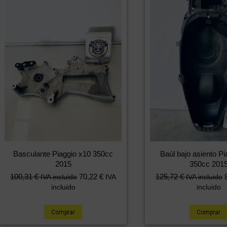
Basculante Piaggio x10 350cc
Baúl bajo asiento Pi
2015
350cc 201
100,31
€
70,22
€
125,72
€
IVA incluido
IVA
IVA incluido
incluido
incluido
Comprar
Comprar