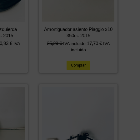
izquierda
Amortiguador asiento Piaggio x10
c 2015
350cc 2015
0,93
€
25,29
€
17,70
€
IVA
IVA incluido
IVA
incluido
Comprar