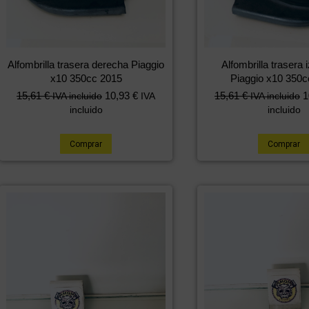
Alfombrilla trasera derecha Piaggio
Alfombrilla trasera 
x10 350cc 2015
Piaggio x10 350c
15,61
€
10,93
€
15,61
€
1
IVA incluido
IVA
IVA incluido
incluido
incluido
Comprar
Comprar