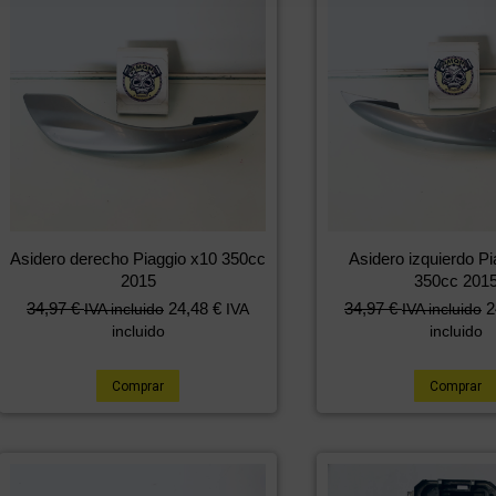
Asidero derecho Piaggio x10 350cc
Asidero izquierdo P
2015
350cc 201
34,97
€
24,48
€
34,97
€
2
IVA incluido
IVA
IVA incluido
incluido
incluido
Comprar
Comprar