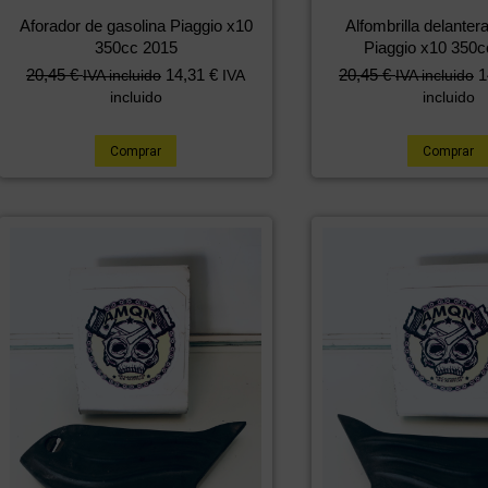
Aforador de gasolina Piaggio x10
Alfombrilla delanter
350cc 2015
Piaggio x10 350c
20,45
€
14,31
€
20,45
€
1
IVA incluido
IVA
IVA incluido
incluido
incluido
Comprar
Comprar