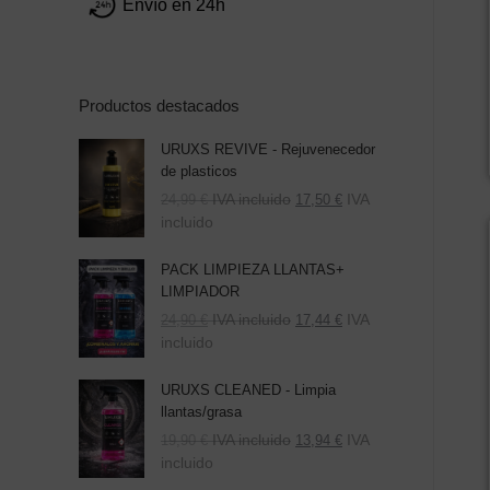
Envío en 24h
Productos destacados
URUXS REVIVE - Rejuvenecedor
de plasticos
IVA incluido
IVA
24,99
€
17,50
€
incluido
PACK LIMPIEZA LLANTAS+
LIMPIADOR
El
El
IVA incluido
IVA
24,90
€
17,44
€
precio
precio
incluido
original
actual
era:
es:
URUXS CLEANED - Limpia
39,80 €.
24,90 €.
llantas/grasa
IVA incluido
IVA
19,90
€
13,94
€
incluido