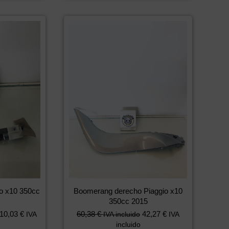
o x10 350cc
Boomerang derecho Piaggio x10
350cc 2015
10,03
€
60,38
€
42,27
€
IVA
IVA incluido
IVA
incluido