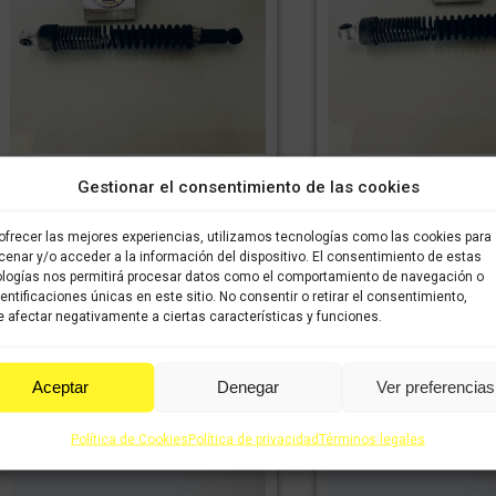
Amortiguador trasero Piaggio x10
Amortiguador trasero 
Gestionar el consentimiento de las cookies
350cc 2015
350cc 201
24,08
€
16,86
€
24,08
€
1
IVA incluido
IVA
IVA incluido
ofrecer las mejores experiencias, utilizamos tecnologías como las cookies para
incluido
incluido
enar y/o acceder a la información del dispositivo. El consentimiento de estas
logías nos permitirá procesar datos como el comportamiento de navegación o
dentificaciones únicas en este sitio. No consentir o retirar el consentimiento,
Comprar
Comprar
 afectar negativamente a ciertas características y funciones.
Aceptar
Denegar
Ver preferencias
Política de Cookies
Política de privacidad
Términos legales