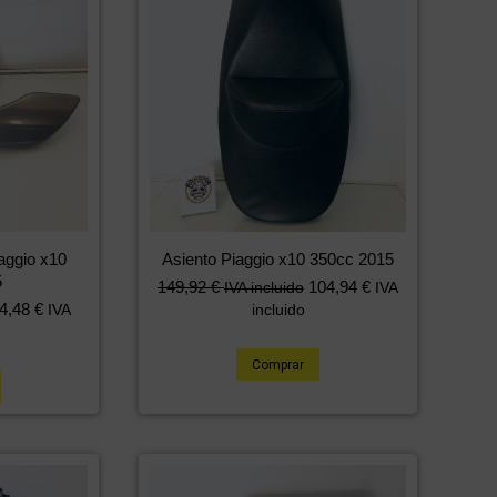
iaggio x10
Asiento Piaggio x10 350cc 2015
5
149,92
€
104,94
€
IVA incluido
IVA
4,48
€
IVA
incluido
Comprar