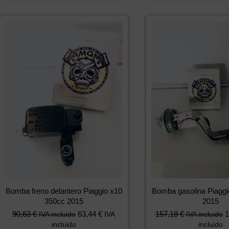
Bomba freno delantero Piaggio x10
Bomba gasolina Piaggi
350cc 2015
2015
90,63
€
63,44
€
157,18
€
1
IVA incluido
IVA
IVA incluido
incluido
incluido