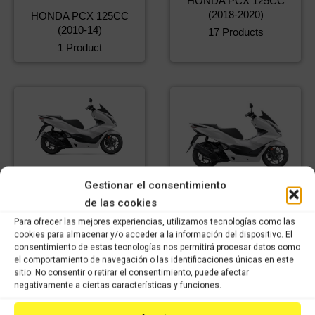
HONDA PCX 125CC
(2018-2020)
HONDA PCX 125CC
(2010-14)
17 Products
1 Product
HONDA PCX 125CC
Gestionar el consentimiento
2014-17
HONDA PCX 125CC
de las cookies
1 Product
2021-2024
Para ofrecer las mejores experiencias, utilizamos tecnologías como las
148 Products
cookies para almacenar y/o acceder a la información del dispositivo. El
consentimiento de estas tecnologías nos permitirá procesar datos como
el comportamiento de navegación o las identificaciones únicas en este
sitio. No consentir o retirar el consentimiento, puede afectar
negativamente a ciertas características y funciones.