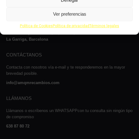
Denegar
Le atenderemos con mucho gusto dentro de nuestro horario: de lunes
Ver preferencias
a jueves, de 8 a 14:00h y de 15 a 17:00h, viernes de 8:00 a 14:00 y
de 15:00 a 16:00 y los sábados de 9:00 a 13:00h.
Política de Cookies
Política de privacidad
Términos legales
Carrer Josep Maria Sert, 13, Nave 2, 08530
La Garriga, Barcelona
CONTÁCTANOS
Contacta con nosotros vía e-mail y te responderemos en la mayor
brevedad posible.
info@amqmrecambios.com
LLÁMANOS
Llámanos o escríbenos un WHATSAPPcon tu consulta sin ningún tipo
de compromiso
638 87 80 72