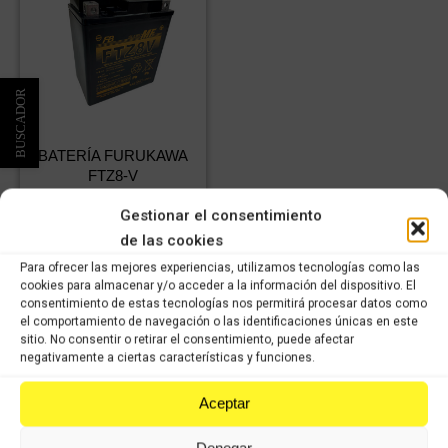
BATERÍA FURUKAWA
FTZ8-V
73,21
€
IVA
Gestionar el consentimiento
51,24
€
incluido
IVA
de las cookies
incluido
Para ofrecer las mejores experiencias, utilizamos tecnologías como las
cookies para almacenar y/o acceder a la información del dispositivo. El
Comprar
consentimiento de estas tecnologías nos permitirá procesar datos como
el comportamiento de navegación o las identificaciones únicas en este
sitio. No consentir o retirar el consentimiento, puede afectar
negativamente a ciertas características y funciones.
Aceptar
VISÍTANOS