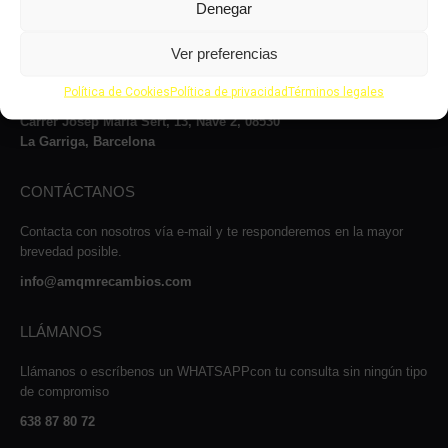
Denegar
VISÍTANOS
Le atenderemos con mucho gusto dentro de nuestro horario: de lunes
Ver preferencias
a jueves, de 8 a 14:00h y de 15 a 17:00h, viernes de 8:00 a 14:00 y
de 15:00 a 16:00 y los sábados de 9:00 a 13:00h.
Política de Cookies
Política de privacidad
Términos legales
Carrer Josep Maria Sert, 13, Nave 2, 08530
La Garriga, Barcelona
CONTÁCTANOS
Contacta con nosotros vía e-mail y te responderemos en la mayor
brevedad posible.
info@amqmrecambios.com
LLÁMANOS
Llámanos o escríbenos un WHATSAPPcon tu consulta sin ningún tipo
de compromiso
638 87 80 72