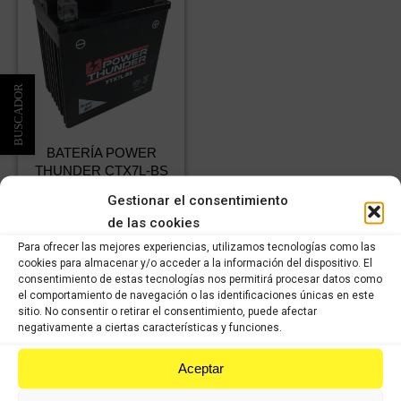
BATERÍA POWER
THUNDER CTX7L-BS
73,69
€
IVA
Gestionar el consentimiento
51,58
€
incluido
IVA
de las cookies
incluido
Para ofrecer las mejores experiencias, utilizamos tecnologías como las
cookies para almacenar y/o acceder a la información del dispositivo. El
Comprar
consentimiento de estas tecnologías nos permitirá procesar datos como
el comportamiento de navegación o las identificaciones únicas en este
sitio. No consentir o retirar el consentimiento, puede afectar
negativamente a ciertas características y funciones.
Aceptar