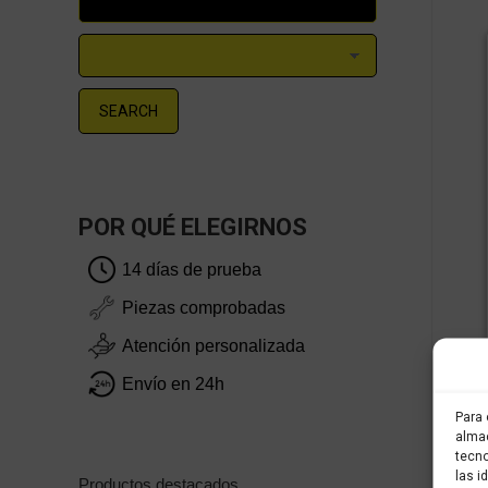
SEARCH
POR QUÉ ELEGIRNOS
14 días de prueba
Piezas comprobadas
Atención personalizada
Envío en 24h
Para 
almac
tecno
las i
Productos destacados