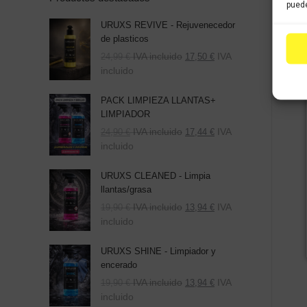
puede
URUXS REVIVE - Rejuvenecedor
de plasticos
IVA incluido
IVA
24,99
€
17,50
€
incluido
PACK LIMPIEZA LLANTAS+
LIMPIADOR
El
El
IVA incluido
IVA
24,90
€
17,44
€
precio
precio
incluido
original
actual
era:
es:
URUXS CLEANED - Limpia
39,80 €.
24,90 €.
llantas/grasa
IVA incluido
IVA
19,90
€
13,94
€
incluido
URUXS SHINE - Limpiador y
encerado
IVA incluido
IVA
19,90
€
13,94
€
incluido