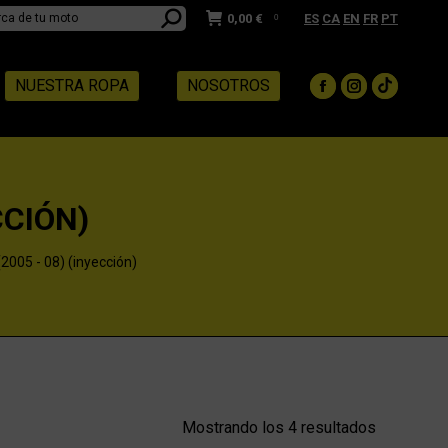
0,00
€
ES
CA
EN
FR
PT
0
NUESTRA ROPA
NOSOTROS
Facebook
Instagram
TikTok
page
page
page
opens
opens
opens
in
in
in
new
new
new
CCIÓN)
window
window
window
005 - 08) (inyección)
Mostrando los 4 resultados