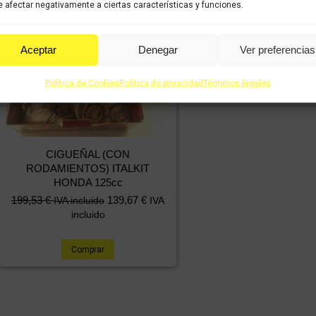
 afectar negativamente a ciertas características y funciones.
Aceptar
Denegar
Ver preferencias
¡Oferta!
Política de Cookies
Política de privacidad
Términos legales
CIGUEÑAL (CON
RODAMIENTOS) ITALKIT
HONDA 125cc
El
El
199,53
€
139,67
€
IVA incluido
IVA
precio
precio
incluido
original
actual
era:
es:
Comprar
211,63 €.
199,53 €.