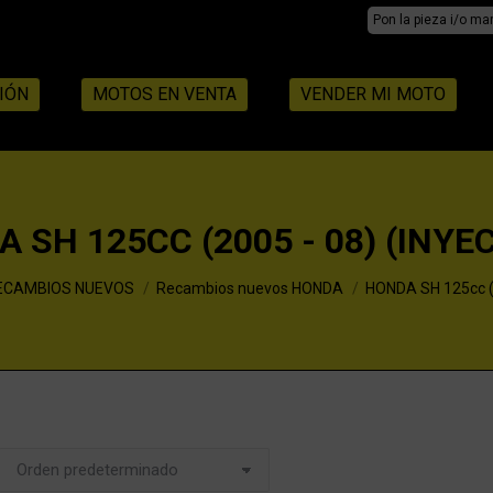
Search:
IÓN
MOTOS EN VENTA
VENDER MI MOTO
 SH 125CC (2005 - 08) (INYE
ECAMBIOS NUEVOS
Recambios nuevos HONDA
HONDA SH 125cc (2