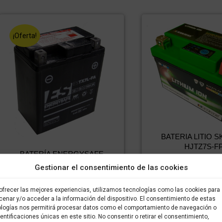
¡Oferta!
BATERIA LITIO 
HJTZ7S-F
BATERÍA ENERGYSAFE
77,32
€
5
IVA incluido
ESTX7L-B4
Gestionar el consentimiento de las cookies
incluido
El
El
49,80
€
34,86
€
IVA incluido
IVA
precio
precio
incluido
ofrecer las mejores experiencias, utilizamos tecnologías como las cookies para
Comprar
original
actual
enar y/o acceder a la información del dispositivo. El consentimiento de estas
era:
es:
logías nos permitirá procesar datos como el comportamiento de navegación o
Comprar
78,64 €.
49,80 €.
dentificaciones únicas en este sitio. No consentir o retirar el consentimiento,