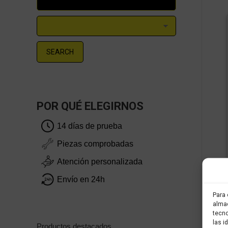
SEARCH
POR QUÉ ELEGIRNOS
14 días de prueba
Piezas comprobadas
Atención personalizada
Envío en 24h
Para 
almac
tecno
las i
Productos destacados