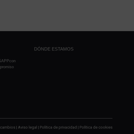
DÓNDE ESTAMOS
TSAPPcon
mpromiso
cambios |
Aviso legal
|
Política de privacidad
|
Política de cookies