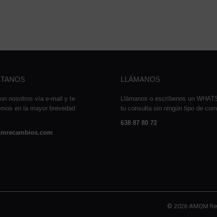
TANOS
LLÁMANOS
on nosotros vía e-mail y te
Llámanos o escríbenos un WHA
emos en la mayor brevedad
tu consulta sin ningún tipo de co
638 87 80 72
mrecambios.com
© 2026 AMQM Re