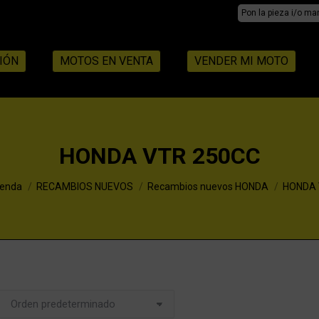
Search:
IÓN
MOTOS EN VENTA
VENDER MI MOTO
HONDA VTR 250CC
re:
ienda
RECAMBIOS NUEVOS
Recambios nuevos HONDA
HONDA 