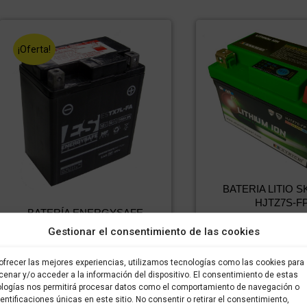
¡Oferta!
BATERIA LITIO 
HJTZ7S-F
BATERÍA ENERGYSAFE
77,32
€
5
IVA incluido
ESTX7L-B4
Gestionar el consentimiento de las cookies
incluido
El
El
49,80
€
34,86
€
IVA incluido
IVA
precio
precio
incluido
ofrecer las mejores experiencias, utilizamos tecnologías como las cookies para
Comprar
original
actual
enar y/o acceder a la información del dispositivo. El consentimiento de estas
era:
es:
logías nos permitirá procesar datos como el comportamiento de navegación o
Comprar
78,64 €.
49,80 €.
dentificaciones únicas en este sitio. No consentir o retirar el consentimiento,