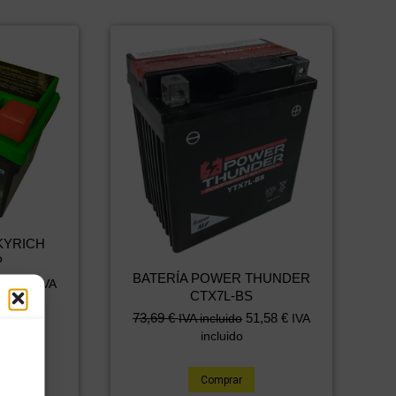
SKYRICH
P
BATERÍA POWER THUNDER
4,12
€
IVA
CTX7L-BS
73,69
€
51,58
€
IVA incluido
IVA
incluido
Comprar