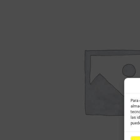
Para 
almac
tecno
las i
puede