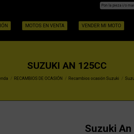
Search:
IÓN
MOTOS EN VENTA
VENDER MI MOTO
SUZUKI AN 125CC
re:
enda
RECAMBIOS DE OCASIÓN
Recambios ocasión Suzuki
Suzu
Suzuki An