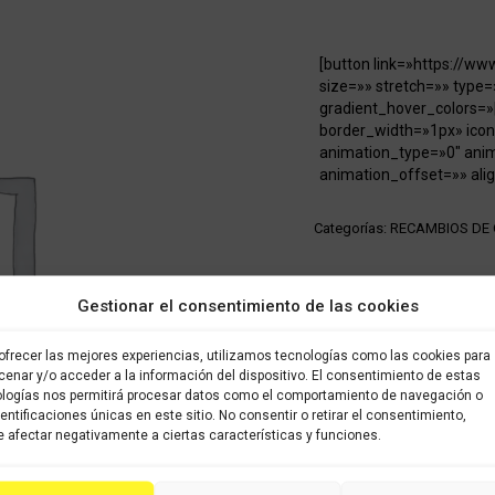
[button link=»https://w
size=»» stretch=»» type=
gradient_hover_colors=»
border_width=»1px» icon
animation_type=»0″ ani
animation_offset=»» alig
Categorías:
RECAMBIOS DE
Share this product
Gestionar el consentimiento de las cookies
Share
Share
Shar
ofrecer las mejores experiencias, utilizamos tecnologías como las cookies para
on
on
on
enar y/o acceder a la información del dispositivo. El consentimiento de estas
logías nos permitirá procesar datos como el comportamiento de navegación o
X
Facebook
Pint
dentificaciones únicas en este sitio. No consentir o retirar el consentimiento,
 afectar negativamente a ciertas características y funciones.