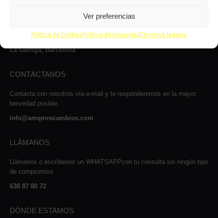
Le atenderemos con mucho gusto dentro de nuestro horario: de lunes
Ver preferencias
a jueves, de 8 a 14:00h y de 15 a 17:00h, viernes de 8:00 a 14:00 y
de 15:00 a 16:00 y los sábados de 9:00 a 13:00h.
Política de Cookies
Política de privacidad
Términos legales
Carrer Josep Maria Sert, 13, Nave 2, 08530
La Garriga, Barcelona
CONTÁCTANOS
Contacta con nosotros vía e-mail y te responderemos en la mayor
brevedad posible.
info@amqmrecambios.com
LLÁMANOS
Llámanos o escríbenos un WHATSAPPcon tu consulta sin ningún tipo
de compromiso
638 87 80 72
DÓNDE ESTAMOS