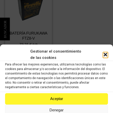
BATERÍA FURUKAWA
FTZ8-V
73,21
€
IVA
51,24
€
incluido
IVA
Gestionar el consentimiento
incluido
de las cookies
Para ofrecer las mejores experiencias, utilizamos tecnologías como las
Comprar
cookies para almacenar y/o acceder a la información del dispositivo. El
consentimiento de estas tecnologías nos permitirá procesar datos como
el comportamiento de navegación o las identificaciones únicas en este
sitio. No consentir o retirar el consentimiento, puede afectar
negativamente a ciertas características y funciones.
Aceptar
VISÍTANOS
Denegar