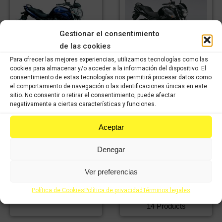
Gestionar el consentimiento
de las cookies
Para ofrecer las mejores experiencias, utilizamos tecnologías como las
SUZUKI GSR 600cc
SUZUKI GSF 650cc
cookies para almacenar y/o acceder a la información del dispositivo. El
BANDIT
40 Products
consentimiento de estas tecnologías nos permitirá procesar datos como
el comportamiento de navegación o las identificaciones únicas en este
2 Products
sitio. No consentir o retirar el consentimiento, puede afectar
negativamente a ciertas características y funciones.
Aceptar
Denegar
Ver preferencias
Suzuki GSR 750cc 2016
Política de Cookies
Política de privacidad
Términos legales
Suzuki Gsx 125r
67 Products
14 Products