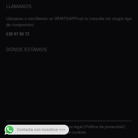
LLÁMANOS
Llámanos o escríbenos un WHATSAPPcon tu consulta sin ningún tipo
de compromiso
638 87 80 72
DÓNDE ESTAMOS
© 2026 AMQM Recambios |
Aviso legal
|
Política de privacidad
|
Contacta con nosotros >>>
Política de cookies