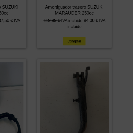
ro SUZUKI
Amortiguador trasero SUZUKI
50cc
MARAUDER 250cc
87,50
€
119,99
€
84,00
€
IVA
IVA incluido
IVA
incluido
Comprar