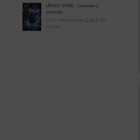
URUXS SHINE - Limpiador y
encerado
IVA incluido
IVA
19,90
€
13,94
€
incluido