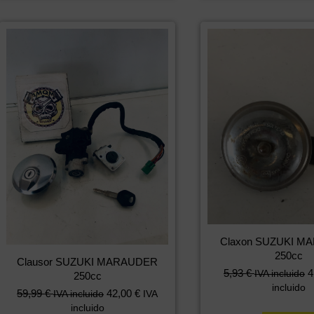
Claxon SUZUKI M
250cc
Clausor SUZUKI MARAUDER
5,93
€
4
IVA incluido
250cc
incluido
59,99
€
42,00
€
IVA incluido
IVA
incluido