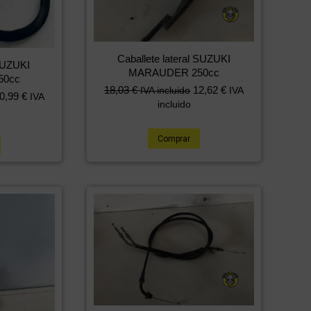
Caballete lateral SUZUKI
SUZUKI
MARAUDER 250cc
50cc
18,03
€
12,62
€
IVA incluido
IVA
0,99
€
IVA
incluido
Comprar