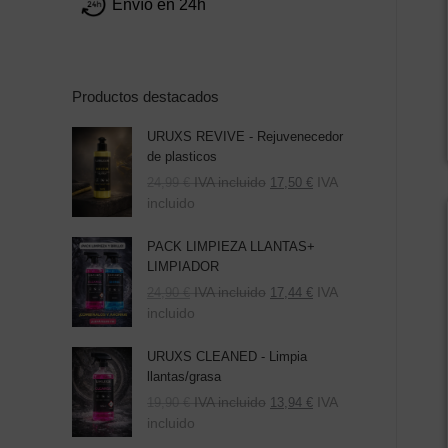
Envío en 24h
Productos destacados
URUXS REVIVE - Rejuvenecedor
de plasticos
IVA incluido
IVA
24,99
€
17,50
€
incluido
PACK LIMPIEZA LLANTAS+
LIMPIADOR
El
El
IVA incluido
IVA
24,90
€
17,44
€
precio
precio
incluido
original
actual
era:
es:
URUXS CLEANED - Limpia
39,80 €.
24,90 €.
llantas/grasa
IVA incluido
IVA
19,90
€
13,94
€
incluido