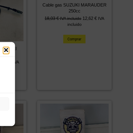
Cable gas SUZUKI MARAUDER
250cc
18,03
€
12,62
€
IVA incluido
IVA
incluido
Comprar
o SUZUKI
50cc
4,49
€
IVA