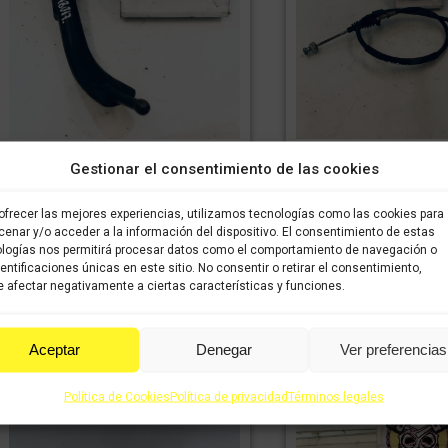
Caballete lateral SUZUKI
Cable freno traser
Gestionar el consentimiento de las cookies
MARAUDER 250cc
MARAUDER 2
59,99
€
42,00
€
34,99
€
2
IVA incluido
IVA
IVA incluido
ofrecer las mejores experiencias, utilizamos tecnologías como las cookies para
incluido
incluido
enar y/o acceder a la información del dispositivo. El consentimiento de estas
logías nos permitirá procesar datos como el comportamiento de navegación o
dentificaciones únicas en este sitio. No consentir o retirar el consentimiento,
Comprar
Comprar
 afectar negativamente a ciertas características y funciones.
Aceptar
Denegar
Ver preferencias
Política de Cookies
Política de privacidad
Términos legales