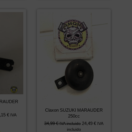
ARAUDER
Claxon SUZUKI MARAUDER
,15
€
IVA
250cc
34,99
€
24,49
€
IVA incluido
IVA
incluido