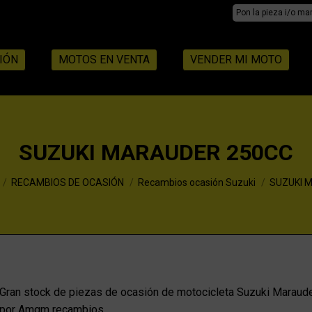
Search:
IÓN
MOTOS EN VENTA
VENDER MI MOTO
SUZUKI MARAUDER 250CC
RECAMBIOS DE OCASIÓN
Recambios ocasión Suzuki
SUZUKI 
Gran stock de piezas de ocasión de motocicleta Suzuki Maraude
por Amqm recambios.