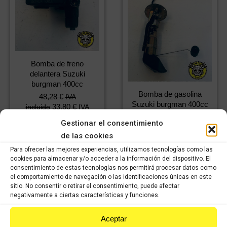
Bomba de freno
delantera Suzuki
burgman 400cc
Bomba de gasolina
48,28
€
IVA
Suzuki burgman 400cc
33,80
€
incluido
IVA
2002-2006
incluido
Gestionar el consentimiento
84,58
€
IVA
de las cookies
59,21
€
incluido
IVA
Comprar
incluido
Para ofrecer las mejores experiencias, utilizamos tecnologías como las
cookies para almacenar y/o acceder a la información del dispositivo. El
consentimiento de estas tecnologías nos permitirá procesar datos como
Comprar
el comportamiento de navegación o las identificaciones únicas en este
sitio. No consentir o retirar el consentimiento, puede afectar
negativamente a ciertas características y funciones.
Aceptar