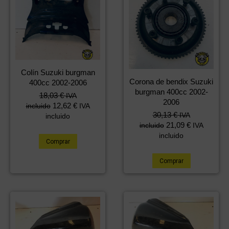
Colín Suzuki burgman
Corona de bendix Suzuki
400cc 2002-2006
burgman 400cc 2002-
18,03
€
IVA
2006
12,62
€
incluido
IVA
30,13
€
IVA
incluido
21,09
€
incluido
IVA
incluido
Comprar
Comprar