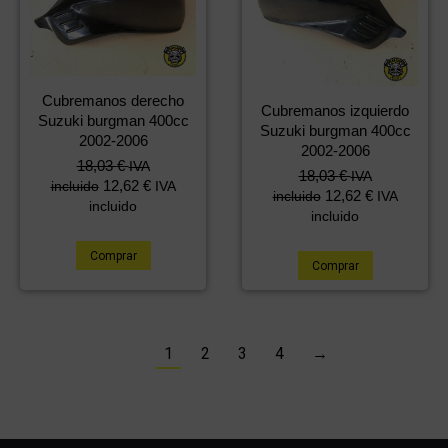
Cubremanos derecho
Cubremanos izquierdo
Suzuki burgman 400cc
Suzuki burgman 400cc
2002-2006
2002-2006
18,03
€
IVA
18,03
€
IVA
12,62
€
incluido
IVA
12,62
€
incluido
IVA
incluido
incluido
Comprar
Comprar
1
2
3
4
→