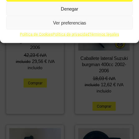
Denegar
Ver preferencias
Política de Cookies
Política de privacidad
Términos legales
Caballete central Suzuki
burgman 400cc 2002-
2006
42,23
€
IVA
Caballete lateral Suzuki
29,56
€
incluido
IVA
burgman 400cc 2002-
incluido
2006
18,03
€
IVA
Comprar
12,62
€
incluido
IVA
incluido
Comprar