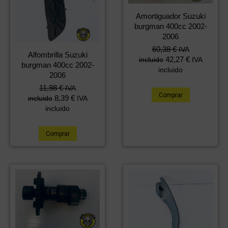
Amortiguador Suzuki
burgman 400cc 2002-
2006
60,38
€
IVA
Alfombrilla Suzuki
42,27
€
incluido
IVA
burgman 400cc 2002-
incluido
2006
11,98
€
IVA
Comprar
8,39
€
incluido
IVA
incluido
Comprar