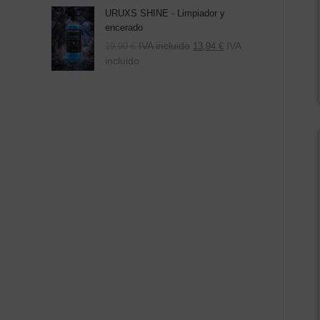
URUXS SHINE - Limpiador y
encerado
IVA incluido
IVA
19,90
€
13,94
€
incluido