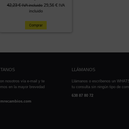
42,23
€
29,56
€
IVA incluido
IVA
incluido
Comprar
TANOS
LLÁMANOS
on nosotros vía e-mail y te
Llámanos o escríbenos un WHA
emos en la mayor brevedad
tu consulta sin ningún tipo de co
638 87 80 72
mrecambios.com