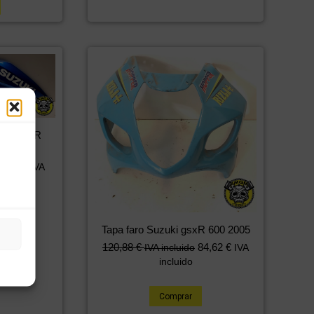
zuki GSXR
019
2,27
€
IVA
Tapa faro Suzuki gsxR 600 2005
120,88
€
84,62
€
IVA incluido
IVA
incluido
Comprar