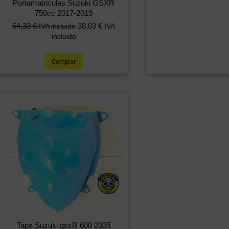
Portamatriculas Suzuki GSXR
750cc 2017-2019
54,33
€
38,03
€
IVA incluido
IVA
incluido
Comprar
Tapa Suzuki gsxR 600 2005