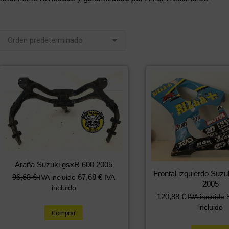
Araña Suzuki gsxR 600 2005
Frontal izquierdo Suz
96,68
€
67,68
€
IVA incluido
IVA
2005
incluido
120,88
€
IVA incluido
incluido
Comprar