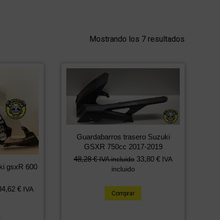
Mostrando los 7 resultados
Guardabarros trasero Suzuki
GSXR 750cc 2017-2019
48,28
€
33,80
€
IVA incluido
IVA
uki gsxR 600
incluido
84,62
€
IVA
Comprar