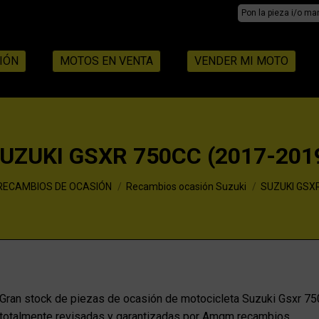
Search:
IÓN
MOTOS EN VENTA
VENDER MI MOTO
UZUKI GSXR 750CC (2017-201
RECAMBIOS DE OCASIÓN
Recambios ocasión Suzuki
SUZUKI GSXR
Gran stock de piezas de ocasión de motocicleta Suzuki Gsxr 75
totalmente revisadas y garantizadas por Amqm recambios.