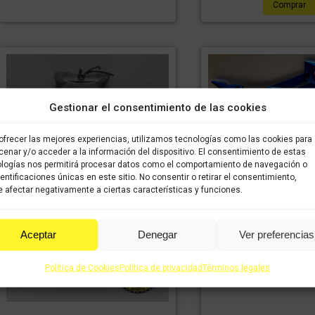
Comprar
Gestionar el consentimiento de las cookies
Quilla derecha Su
ofrecer las mejores experiencias, utilizamos tecnologías como las cookies para
750cc 2017-2
enar y/o acceder a la información del dispositivo. El consentimiento de estas
logías nos permitirá procesar datos como el comportamiento de navegación o
60,38
€
4
IVA incluido
dentificaciones únicas en este sitio. No consentir o retirar el consentimiento,
incluido
 afectar negativamente a ciertas características y funciones.
Comprar
Aceptar
Denegar
Ver preferencias
Política de Cookies
Política de privacidad
Términos legales