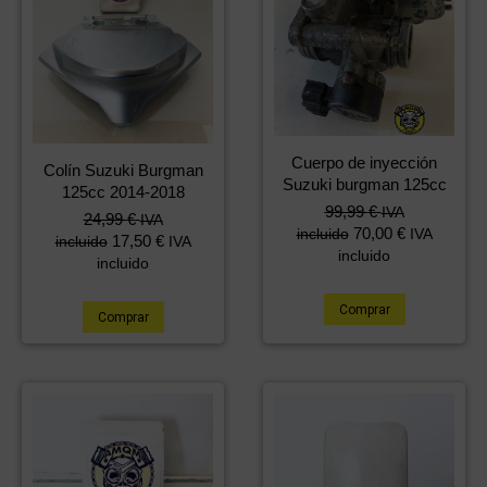
Cuerpo de inyección
Colín Suzuki Burgman
Suzuki burgman 125cc
125cc 2014-2018
99,99
€
IVA
24,99
€
IVA
70,00
€
incluido
IVA
17,50
€
incluido
IVA
incluido
incluido
Comprar
Comprar