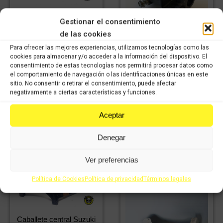
Bomba de freno
Gestionar el consentimiento
delantero Suzuki
de las cookies
Burgman 125cc 2014
Para ofrecer las mejores experiencias, utilizamos tecnologías como las
54,33
€
IVA
cookies para almacenar y/o acceder a la información del dispositivo. El
38,03
€
incluido
IVA
Bomba de freno trasero
consentimiento de estas tecnologías nos permitirá procesar datos como
incluido
Suzuki burgman 125cc
el comportamiento de navegación o las identificaciones únicas en este
sitio. No consentir o retirar el consentimiento, puede afectar
42,23
€
IVA
negativamente a ciertas características y funciones.
29,56
€
Comprar
incluido
IVA
incluido
Aceptar
Comprar
Denegar
Ver preferencias
Política de Cookies
Política de privacidad
Términos legales
Caballete central Suzuki