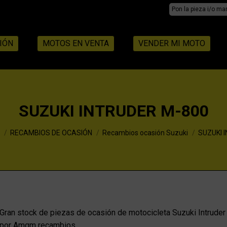
Search:
IÓN
MOTOS EN VENTA
VENDER MI MOTO
SUZUKI INTRUDER M-800
RECAMBIOS DE OCASIÓN
Recambios ocasión Suzuki
SUZUKI 
Gran stock de piezas de ocasión de motocicleta Suzuki Intrude
por Amqm recambios.