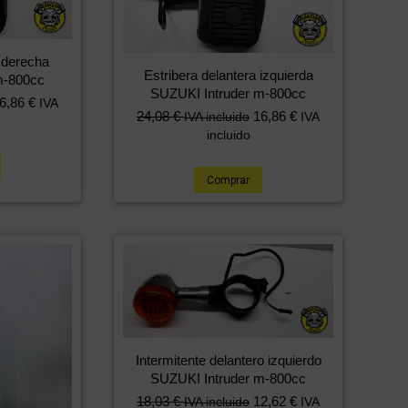
a derecha
Estribera delantera izquierda
m-800cc
SUZUKI Intruder m-800cc
6,86
€
IVA
24,08
€
16,86
€
IVA incluido
IVA
incluido
Comprar
Intermitente delantero izquierdo
SUZUKI Intruder m-800cc
18,03
€
12,62
€
IVA incluido
IVA