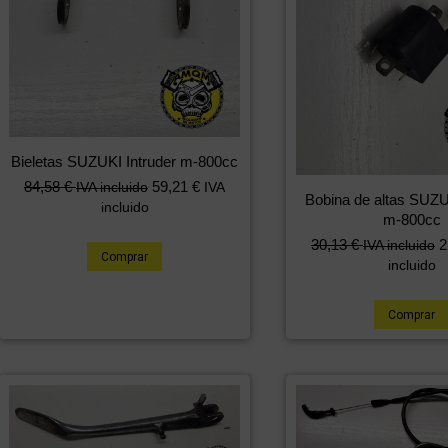
Bieletas SUZUKI Intruder m-800cc
84,58
€
59,21
€
IVA incluido
IVA
Bobina de altas SUZU
incluido
m-800cc
30,13
€
2
IVA incluido
Comprar
incluido
Comprar