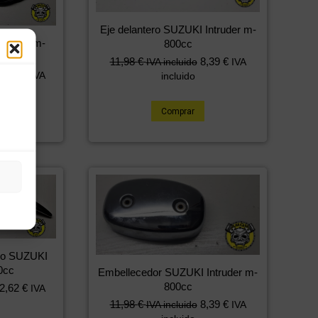
Eje delantero SUZUKI Intruder m-
truder m-
800cc
11,98
€
8,39
€
IVA incluido
IVA
6,86
€
IVA
incluido
Comprar
ho SUZUKI
0cc
Embellecedor SUZUKI Intruder m-
800cc
2,62
€
IVA
11,98
€
8,39
€
IVA incluido
IVA