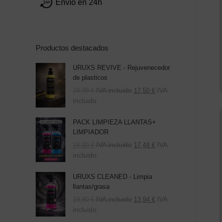
Envío en 24h
Productos destacados
URUXS REVIVE - Rejuvenecedor
de plasticos
IVA incluido
IVA
24,99
€
17,50
€
incluido
PACK LIMPIEZA LLANTAS+
LIMPIADOR
El
El
IVA incluido
IVA
24,90
€
17,44
€
precio
precio
incluido
original
actual
era:
es:
URUXS CLEANED - Limpia
39,80 €.
24,90 €.
llantas/grasa
IVA incluido
IVA
19,90
€
13,94
€
incluido