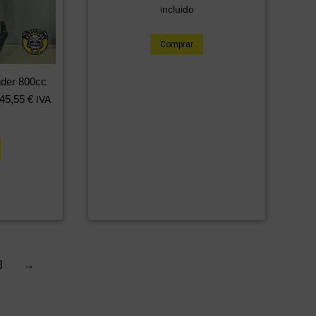
incluido
Comprar
uder 800cc
45,55
€
IVA
3
→