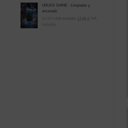
URUXS SHINE - Limpiador y
encerado
IVA incluido
IVA
19,90
€
13,94
€
incluido