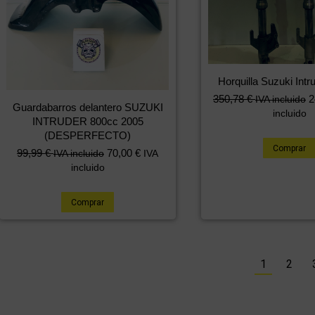
Horquilla Suzuki Intr
350,78
€
2
IVA incluido
Guardabarros delantero SUZUKI
incluido
INTRUDER 800cc 2005
(DESPERFECTO)
Comprar
99,99
€
70,00
€
IVA incluido
IVA
incluido
Comprar
1
2