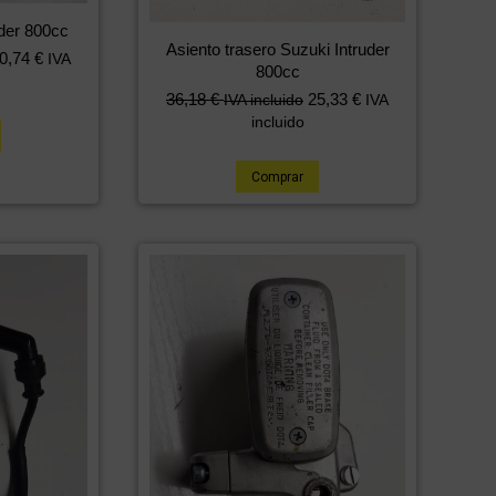
uder 800cc
Asiento trasero Suzuki Intruder
0,74
€
IVA
800cc
36,18
€
25,33
€
IVA incluido
IVA
incluido
Comprar