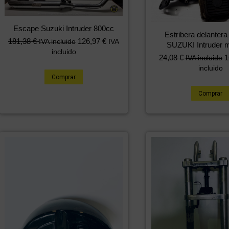
Escape Suzuki Intruder 800cc
Estribera delanter
181,38
€
126,97
€
IVA incluido
IVA
SUZUKI Intruder 
incluido
24,08
€
1
IVA incluido
incluido
Comprar
Comprar