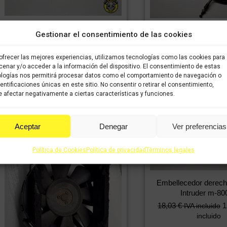
Caballete lateral SUZUKI Intruder
Cable gas SUZUKI In
Gestionar el consentimiento de las cookies
m-800cc
800cc
24,08
€
16,86
€
IVA incluido
IVA
24,08
€
1
IVA incluido
ofrecer las mejores experiencias, utilizamos tecnologías como las cookies para
incluido
incluido
enar y/o acceder a la información del dispositivo. El consentimiento de estas
logías nos permitirá procesar datos como el comportamiento de navegación o
dentificaciones únicas en este sitio. No consentir o retirar el consentimiento,
Comprar
Comprar
 afectar negativamente a ciertas características y funciones.
Aceptar
Denegar
Ver preferencias
Política de Cookies
Política de privacidad
Términos legales
Embellecedor derec
Intruder m-80
18,03
€
1
IVA incluido
incluido