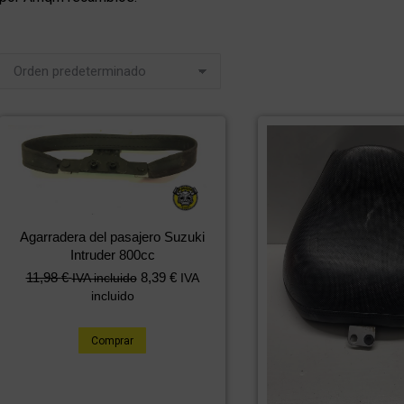
Agarradera del pasajero Suzuki
Intruder 800cc
11,98
€
8,39
€
IVA incluido
IVA
incluido
Comprar