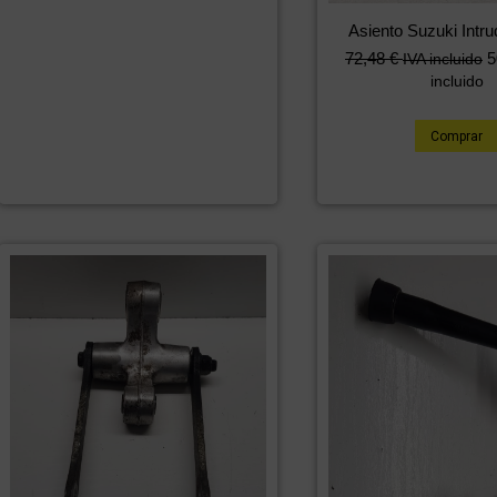
Asiento Suzuki Intr
72,48
€
5
IVA incluido
incluido
Comprar