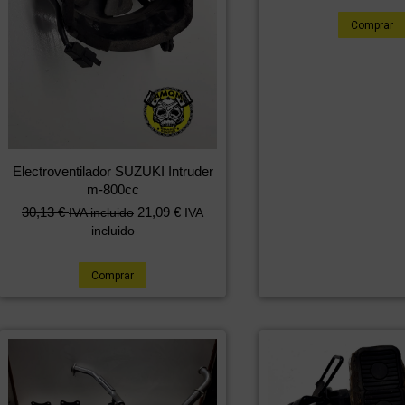
Comprar
Electroventilador SUZUKI Intruder
m-800cc
30,13
€
21,09
€
IVA incluido
IVA
incluido
Comprar