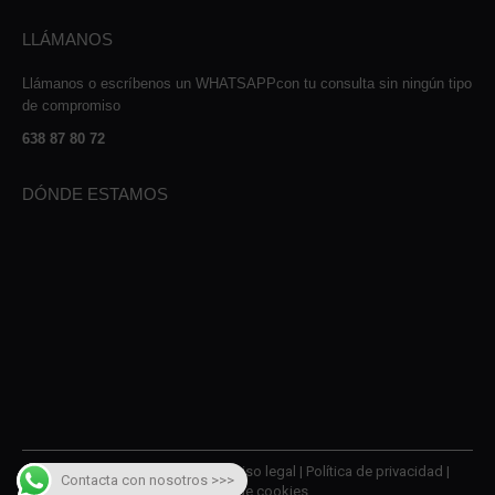
LLÁMANOS
Llámanos o escríbenos un WHATSAPPcon tu consulta sin ningún tipo
de compromiso
638 87 80 72
DÓNDE ESTAMOS
© 2026 AMQM Recambios |
Aviso legal
|
Política de privacidad
|
Contacta con nosotros >>>
Política de cookies