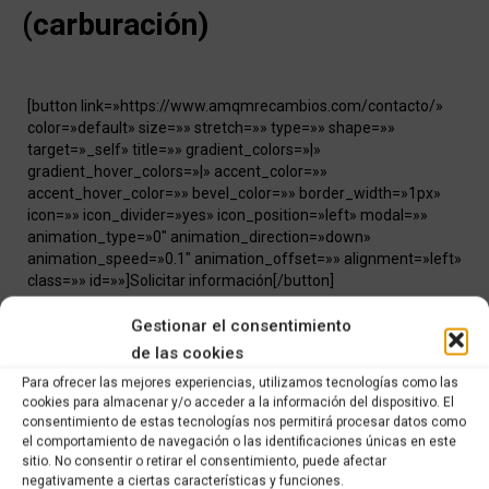
(carburación)
[button link=»https://www.amqmrecambios.com/contacto/»
color=»default» size=»» stretch=»» type=»» shape=»»
target=»_self» title=»» gradient_colors=»|»
gradient_hover_colors=»|» accent_color=»»
accent_hover_color=»» bevel_color=»» border_width=»1px»
icon=»» icon_divider=»yes» icon_position=»left» modal=»»
animation_type=»0″ animation_direction=»down»
animation_speed=»0.1″ animation_offset=»» alignment=»left»
class=»» id=»»]Solicitar información[/button]
Gestionar el consentimiento
Categorías:
RECAMBIOS DE OCASIÓN
,
Recambios ocasión Suzuki
de las cookies
Para ofrecer las mejores experiencias, utilizamos tecnologías como las
Share this product
cookies para almacenar y/o acceder a la información del dispositivo. El
consentimiento de estas tecnologías nos permitirá procesar datos como
el comportamiento de navegación o las identificaciones únicas en este
Share
Share
Share
Share
sitio. No consentir o retirar el consentimiento, puede afectar
on
on
on
on
negativamente a ciertas características y funciones.