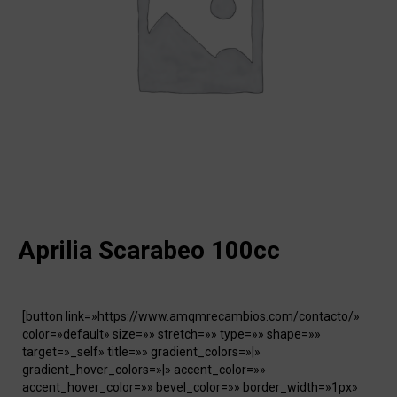
Aprilia Scarabeo 100cc
[button link=»https://www.amqmrecambios.com/contacto/»
color=»default» size=»» stretch=»» type=»» shape=»»
target=»_self» title=»» gradient_colors=»|»
gradient_hover_colors=»|» accent_color=»»
accent_hover_color=»» bevel_color=»» border_width=»1px»