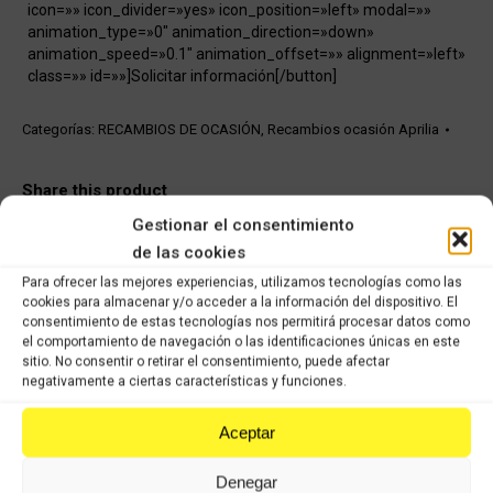
icon=»» icon_divider=»yes» icon_position=»left» modal=»»
animation_type=»0″ animation_direction=»down»
animation_speed=»0.1″ animation_offset=»» alignment=»left»
class=»» id=»»]Solicitar información[/button]
Categorías:
RECAMBIOS DE OCASIÓN
,
Recambios ocasión Aprilia
Share this product
Gestionar el consentimiento
Share
Share
Share
Share
de las cookies
on
on
on
on
Para ofrecer las mejores experiencias, utilizamos tecnologías como las
cookies para almacenar y/o acceder a la información del dispositivo. El
X
Facebook
Pinterest
LinkedIn
consentimiento de estas tecnologías nos permitirá procesar datos como
el comportamiento de navegación o las identificaciones únicas en este
Productos relacionados
sitio. No consentir o retirar el consentimiento, puede afectar
negativamente a ciertas características y funciones.
Daelim Roadwin 125cc R FI
Aceptar
Comprar
Denegar