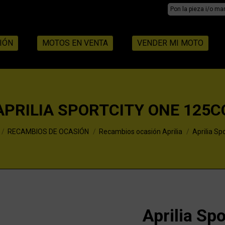
Search:
IÓN
MOTOS EN VENTA
VENDER MI MOTO
APRILIA SPORTCITY ONE 125C
RECAMBIOS DE OCASIÓN
Recambios ocasión Aprilia
Aprilia Sp
Aprilia Sp