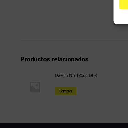
Productos relacionados
Daelim NS 125cc DLX
Comprar