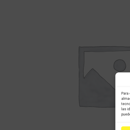
Para 
almac
tecno
las i
puede