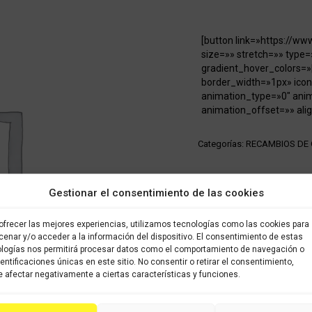
[button link=»https://w
size=»» stretch=»» type=
gradient_hover_colors=»
border_width=»1px» icon
animation_type=»0″ ani
animation_offset=»» alig
Categorías:
RECAMBIOS DE
Share this product
Gestionar el consentimiento de las cookies
Share
Share
Shar
ofrecer las mejores experiencias, utilizamos tecnologías como las cookies para
on
on
on
enar y/o acceder a la información del dispositivo. El consentimiento de estas
logías nos permitirá procesar datos como el comportamiento de navegación o
X
Facebook
Pint
dentificaciones únicas en este sitio. No consentir o retirar el consentimiento,
 afectar negativamente a ciertas características y funciones.