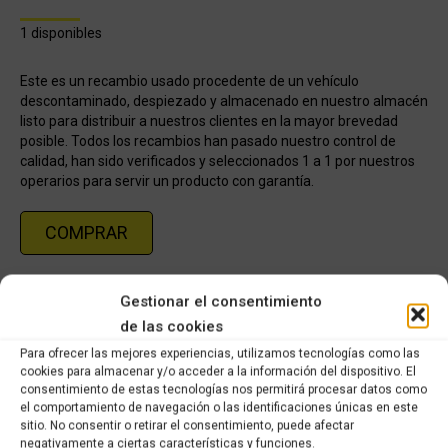
1 disponibles
Este es un recambio usado procedente de un vehículo
descontaminado, despiezado y almacenado en nuestro almacén
listo para distribuir a nuestros clientes en la mayor brevedad
posible. Todos los recambios han pasado nuestro control de
calidad, han sido verificados y seleccionados 1 a 1 por nuestros
operarios para servir un producto con garantía.
COMPRAR
Categorías:
Recambios ocasión Suzuki
,
SUZUKI BURGMAN 125cc
Gestionar el consentimiento
(2014-2018)
de las cookies
Para ofrecer las mejores experiencias, utilizamos tecnologías como las
Share this product
cookies para almacenar y/o acceder a la información del dispositivo. El
consentimiento de estas tecnologías nos permitirá procesar datos como
el comportamiento de navegación o las identificaciones únicas en este
Share
Share
Share
Share
sitio. No consentir o retirar el consentimiento, puede afectar
on
on
on
on
negativamente a ciertas características y funciones.