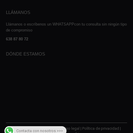
LLÁMANOS
Llámanos o escríbenos un WHATSAPPcon tu consulta sin ningún tipo
de compromiso
638 87 80 72
DÓNDE ESTAMOS
© 2026 AMQM Recambios |
Aviso legal
|
Política de privacidad
|
Contacta con nosotros >>>