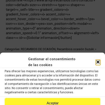
[button link=»https://www.amqmrecambios.com/contacto/»
color=»default» size=»» stretch=»» type=»» shape=»»
target=»_self» title=»» gradient_colors=»|»
gradient_hover_colors=»|» accent_color=»»
accent_hover_color=»» bevel_color=»» border_width=»1px»
icon=»» icon_divider=»yes» icon_position=»left» modal=»»
animation_type=»0″ animation_direction=»down»
animation_speed=»0.1″ animation_offset=»» alignment=»left»
class=»» id=»»]Solicitar información[/button]
Categorías:
RECAMBIOS DE OCASIÓN
,
Recambios ocasión Suzuki
Gestionar el consentimiento
Share this product
de las cookies
Para ofrecer las mejores experiencias, utilizamos tecnologías como las
Share
Share
Share
Share
cookies para almacenar y/o acceder a la información del dispositivo. El
consentimiento de estas tecnologías nos permitirá procesar datos como
on
on
on
on
el comportamiento de navegación o las identificaciones únicas en este
X
Facebook
Pinterest
LinkedIn
sitio. No consentir o retirar el consentimiento, puede afectar
negativamente a ciertas características y funciones.
Productos relacionados
Aceptar