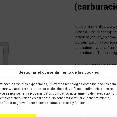
(carburaci
[button link=»https://w
size=»» stretch=»» type=
gradient_hover_colors=»
border_width=»1px» icon
animation_type=»0″ ani
animation_offset=»» alig
Categorías:
RECAMBIOS DE
Gestionar el consentimiento de las cookies
Share this product
ofrecer las mejores experiencias, utilizamos tecnologías como las cookies para
enar y/o acceder a la información del dispositivo. El consentimiento de estas
Share
Share
Shar
logías nos permitirá procesar datos como el comportamiento de navegación o
dentificaciones únicas en este sitio. No consentir o retirar el consentimiento,
on
on
on
 afectar negativamente a ciertas características y funciones.
X
Facebook
Pint