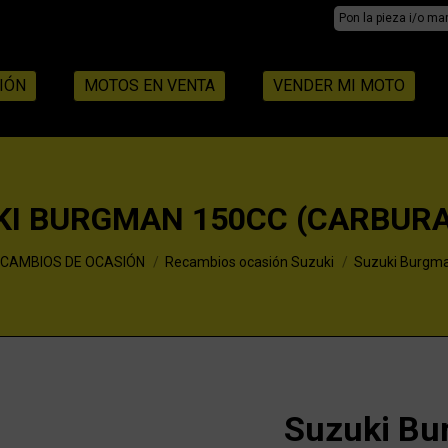
Search:
IÓN
MOTOS EN VENTA
VENDER MI MOTO
KI BURGMAN 150CC (CARBURA
CAMBIOS DE OCASIÓN
Recambios ocasión Suzuki
Suzuki Burgma
Suzuki Bu