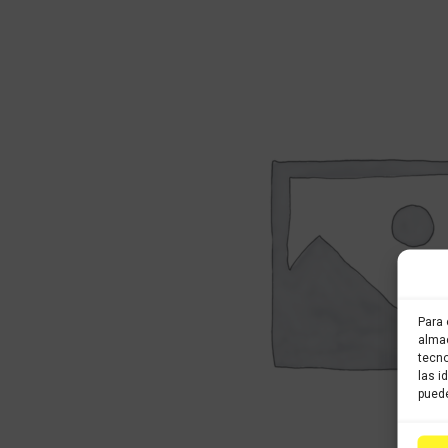
Para 
almac
tecno
las i
puede