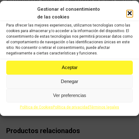
descontaminado, despiezado y almacenado en nuestro almacén
listo para distribuir a nuestros clientes en la mayor brevedad
Gestionar el consentimiento
posible. Todos los recambios han pasado nuestro control de
de las cookies
calidad, han sido verificados y seleccionados 1 a 1 por nuestros
Para ofrecer las mejores experiencias, utilizamos tecnologías como las
operarios para servir un producto con garantía.
cookies para almacenar y/o acceder a la información del dispositivo. El
consentimiento de estas tecnologías nos permitirá procesar datos como
COMPRAR
el comportamiento de navegación o las identificaciones únicas en este
sitio. No consentir o retirar el consentimiento, puede afectar
negativamente a ciertas características y funciones.
Categorías:
Recambios de ocasión Yamaha
,
YAMAHA FZ6 FAZER
600cc S2 2007-2010
Aceptar
Denegar
Share this product
Ver preferencias
Share
Share
Share
Share
Política de Cookies
Política de privacidad
Términos legales
on
on
on
on
X
Facebook
Pinterest
LinkedIn
Productos relacionados