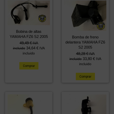
Bobina de altas
YAMAHA FZ6 S2 2005
Bomba de freno
delantera YAMAHA FZ6
49,49
€
IVA
S2 2005
34,64
€
incluido
IVA
incluido
48,28
€
IVA
33,80
€
incluido
IVA
incluido
Comprar
Comprar