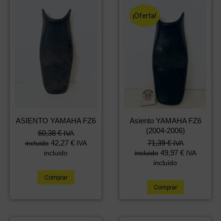
¡Oferta!
ASIENTO YAMAHA FZ6
Asiento YAMAHA FZ6
(2004-2006)
60,38
€
IVA
El
El
42,27
€
71,39
€
incluido
IVA
IVA
precio
precio
49,97
€
incluido
incluido
IVA
original
actual
incluido
era:
es:
Comprar
119,99 €.
71,39 €.
Comprar