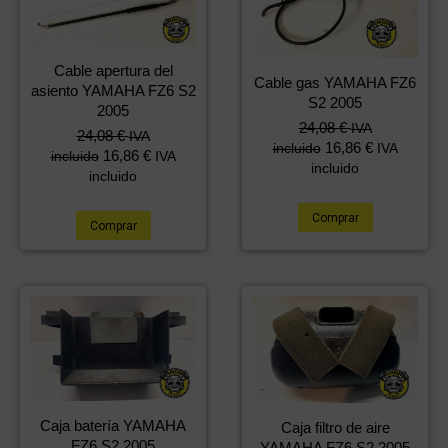
Cable apertura del
Cable gas YAMAHA FZ6
asiento YAMAHA FZ6 S2
S2 2005
2005
24,08
€
IVA
24,08
€
IVA
16,86
€
incluido
IVA
16,86
€
incluido
IVA
incluido
incluido
Comprar
Comprar
Caja batería YAMAHA
Caja filtro de aire
FZ6 S2 2005
YAMAHA FZ6 S2 2005