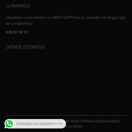
LLÁMANOS
Llámanos o escríbenos un WHATSAPPcon tu consulta sin ningún tipo
de compromiso
638 87 80 72
DÓNDE ESTAMOS
© 2026 AMQM Recambios |
Aviso legal
|
Política de privacidad
|
Contacta con nosotros >>>
Política de cookies