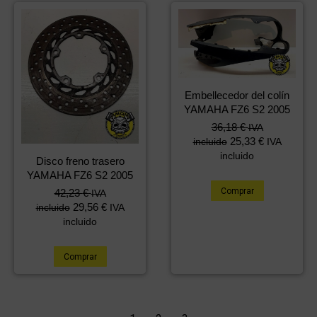
Embellecedor del colín
YAMAHA FZ6 S2 2005
36,18
€
IVA
25,33
€
incluido
IVA
incluido
Disco freno trasero
YAMAHA FZ6 S2 2005
Comprar
42,23
€
IVA
29,56
€
incluido
IVA
incluido
Comprar