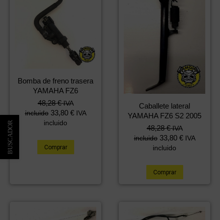
Bomba de freno trasera
YAMAHA FZ6
48,28
€
IVA
Caballete lateral
33,80
€
incluido
IVA
YAMAHA FZ6 S2 2005
incluido
48,28
€
IVA
33,80
€
incluido
IVA
incluido
Comprar
Comprar