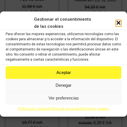
11,98
€
IVA
54,33
€
IVA
8,39
€
incluido
IVA
38,03
€
incluido
IVA
incluido
incluido
Gestionar el consentimiento
de las cookies
Comprar
Comprar
Para ofrecer las mejores experiencias, utilizamos tecnologías como las
cookies para almacenar y/o acceder a la información del dispositivo. El
consentimiento de estas tecnologías nos permitirá procesar datos como
el comportamiento de navegación o las identificaciones únicas en este
sitio. No consentir o retirar el consentimiento, puede afectar
negativamente a ciertas características y funciones.
Aceptar
Denegar
Ver preferencias
Contrapeso YAMAHA
Política de Cookies
Política de privacidad
Términos legales
Claxon YAMAHA FZ6 S2
FZ6 S2 2005
2005
11,98
€
IVA
10,77
€
IVA
8,39
€
incluido
IVA