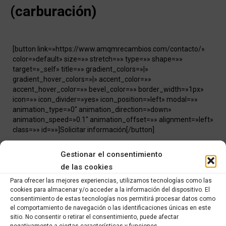
(carburación)
[button link=»https://www.amqmrecambios.com/contacto/»
color=»default» size=»» stretch=»» type=»» shape=»»
target=»_self» title=»» gradient_colors=»|»
gradient_hover_colors=»|» accent_color=»»
accent_hover_color=»» bevel_color=»» border_width=»1px»
icon=»» icon_divider=»yes» icon_position=»left» modal=»»
animation_type=»0″ animation_direction=»down»
animation_speed=»0.1″ animation_offset=»» alignment=»left»
class=»» id=»»]Solicitar información[/button]
Categorías:
RECAMBIOS DE OCASIÓN
,
Recambios de ocasión
Gestionar el consentimiento
Yamaha
de las cookies
Para ofrecer las mejores experiencias, utilizamos tecnologías como las
Share this product
cookies para almacenar y/o acceder a la información del dispositivo. El
consentimiento de estas tecnologías nos permitirá procesar datos como
el comportamiento de navegación o las identificaciones únicas en este
Share
Share
Share
Share
sitio. No consentir o retirar el consentimiento, puede afectar
negativamente a ciertas características y funciones.