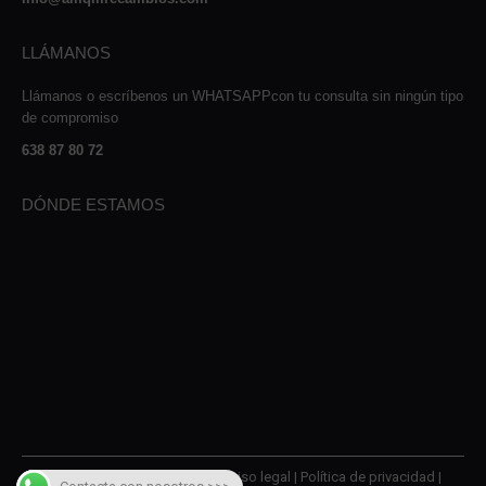
LLÁMANOS
Llámanos o escríbenos un WHATSAPPcon tu consulta sin ningún tipo
de compromiso
638 87 80 72
DÓNDE ESTAMOS
© 2026 AMQM Recambios |
Aviso legal
|
Política de privacidad
|