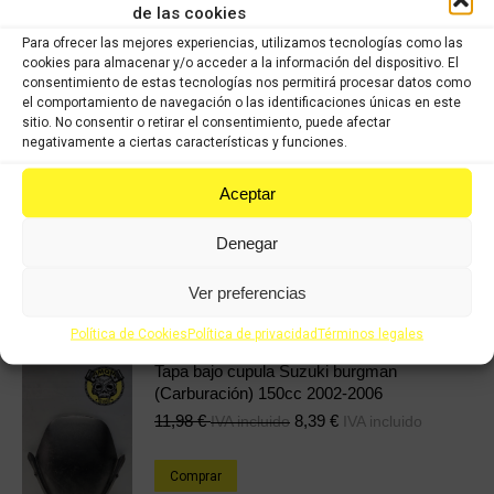
COMPRAR
de las cookies
Para ofrecer las mejores experiencias, utilizamos tecnologías como las
cookies para almacenar y/o acceder a la información del dispositivo. El
Categorías:
Recambios ocasión Suzuki
,
SUZUKI SV 650cc (2003)
consentimiento de estas tecnologías nos permitirá procesar datos como
el comportamiento de navegación o las identificaciones únicas en este
sitio. No consentir o retirar el consentimiento, puede afectar
Share this product
negativamente a ciertas características y funciones.
Aceptar
Share
Share
Share
Share
on
on
on
on
Denegar
X
Facebook
Pinterest
LinkedIn
Ver preferencias
Productos relacionados
Política de Cookies
Política de privacidad
Términos legales
Tapa bajo cupula Suzuki burgman
(Carburación) 150cc 2002-2006
11,98
€
8,39
€
IVA incluido
IVA incluido
Comprar