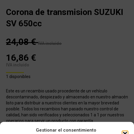
Corona de transmision SUZUKI
SV 650cc
24,08
€
IVA incluido
16,86
€
IVA incluido
1 disponibles
Este es un recambio usado procedente de un vehículo
descontaminado, despiezado y almacenado en nuestro almacén
listo para distribuir a nuestros clientes en la mayor brevedad
posible. Todos los recambios han pasado nuestro control de
calidad, han sido verificados y seleccionados 1 a 1 por nuestros
operarios para servir un producto con garantía.
Gestionar el consentimiento