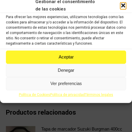
Gestionar el consentimiento
de las cookies
Este es un recambio usado procedente de un vehículo
descontaminado, despiezado y almacenado en nuestro almacén
Para ofrecer las mejores experiencias, utilizamos tecnologías como las
listo para distribuir a nuestros clientes en la mayor brevedad
cookies para almacenar y/o acceder a la información del dispositivo. El
posible. Todos los recambios han pasado nuestro control de
consentimiento de estas tecnologías nos permitirá procesar datos como
calidad, han sido verificados y seleccionados 1 a 1 por nuestros
el comportamiento de navegación o las identificaciones únicas en este
sitio. No consentir o retirar el consentimiento, puede afectar
operarios para servir un producto con garantía.
negativamente a ciertas características y funciones.
Categorías:
Recambios ocasión Suzuki
,
SUZUKI SIXTEEN 125cc
Aceptar
Share this product
Denegar
Share
Share
Share
Share
Ver preferencias
on
on
on
on
Política de Cookies
Política de privacidad
Términos legales
X
Facebook
Pinterest
LinkedIn
Productos relacionados
Tapa de marcador Suzuki Burgman 400cc