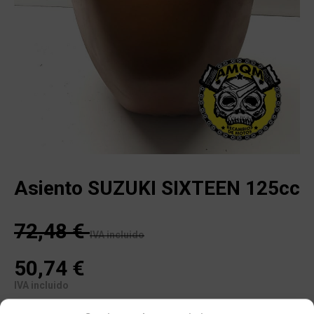
Asiento SUZUKI SIXTEEN 125cc
72,48
€
IVA incluido
50,74
€
IVA incluido
Sin existencias