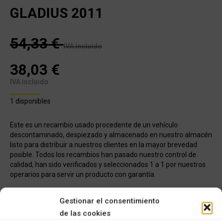
GLADIUS 2011
54,33
€
IVA incluido
38,03
€
IVA incluido
1 disponibles
Este es un recambio usado procedente de un vehículo
descontaminado, despiezado y almacenado en nuestro almacén
listo para distribuir a nuestros clientes en la mayor brevedad
posible. Todos los recambios han pasado nuestro control de
calidad, han sido verificados y seleccionados 1 a 1 por nuestros
operarios para servir un producto con garantía.
COMPRAR
Gestionar el consentimiento
de las cookies