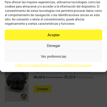
Para ofrecer las mejores experiencias, utilizamos tecnologías como las
Categorías:
Recambios ocasión Suzuki
,
SUZUKI GLADIUS 650cc
cookies para almacenar y/o acceder a la información del dispositivo. El
(2011)
consentimiento de estas tecnologías nos permitirá procesar datos como
el comportamiento de navegación o las identificaciones únicas en este
sitio. No consentir o retirar el consentimiento, puede afectar
Share this product
negativamente a ciertas características y funciones.
Share
Share
Share
Share
Aceptar
on
on
on
on
Denegar
X
Facebook
Pinterest
LinkedIn
Ver preferencias
Productos relacionados
Política de Cookies
Política de privacidad
Términos legales
caja de aire SUZUKI GLADIUS 2011
36,18
€
25,33
€
IVA incluido
IVA incluido
Comprar