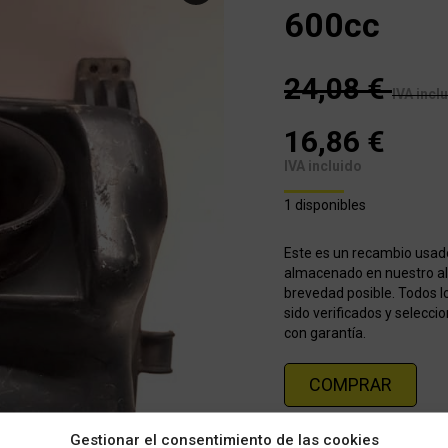
600cc
24,08
€
IVA incl
16,86
€
IVA incluido
1 disponibles
Este es un recambio usad
almacenado en nuestro alm
brevedad posible. Todos l
sido verificados y selecci
con garantía.
COMPRAR
Gestionar el consentimiento de las cookies