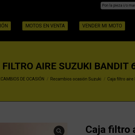
Search:
IÓN
MOTOS EN VENTA
VENDER MI MOTO
 FILTRO AIRE SUZUKI BANDIT 
ECAMBIOS DE OCASIÓN
Recambios ocasión Suzuki
Caja filtro ai
Caja filtr