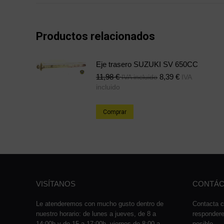
Productos relacionados
Eje trasero SUZUKI SV 650CC
11,98
€
8,39
€
IVA incluido
IVA
incluido
Comprar
VISÍTANOS
CONTÁC
Le atenderemos con mucho gusto dentro de
Contacta c
nuestro horario: de lunes a jueves, de 8 a
responder
14:00h y de 15 a 17:00h, viernes de 8:00 a
posible.