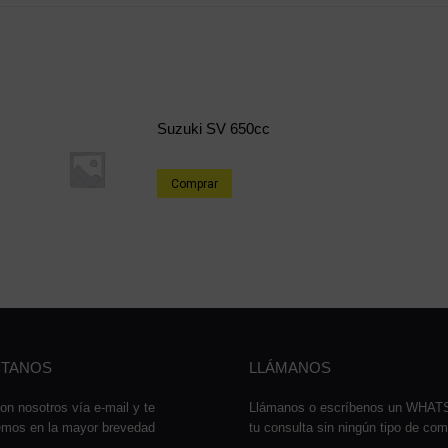
Suzuki SV 650cc
Comprar
TANOS
LLÁMANOS
on nosotros vía e-mail y te
Llámanos o escríbenos un WHA
emos en la mayor brevedad
tu consulta sin ningún tipo de co