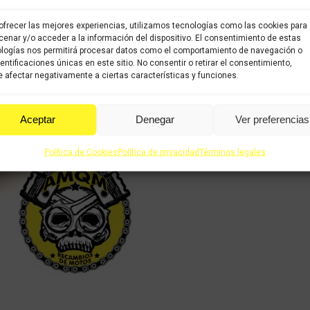
Categorías:
Recambios ocas
ofrecer las mejores experiencias, utilizamos tecnologías como las cookies para
enar y/o acceder a la información del dispositivo. El consentimiento de estas
Share this product
logías nos permitirá procesar datos como el comportamiento de navegación o
dentificaciones únicas en este sitio. No consentir o retirar el consentimiento,
Share
Share
Shar
 afectar negativamente a ciertas características y funciones.
on
on
on
X
Facebook
Pint
Aceptar
Denegar
Ver preferencias
Política de Cookies
Política de privacidad
Términos legales