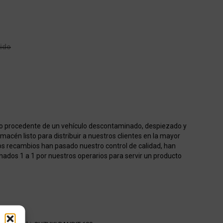
uido
o procedente de un vehículo descontaminado, despiezado y
acén listo para distribuir a nuestros clientes en la mayor
os recambios han pasado nuestro control de calidad, han
onados 1 a 1 por nuestros operarios para servir un producto