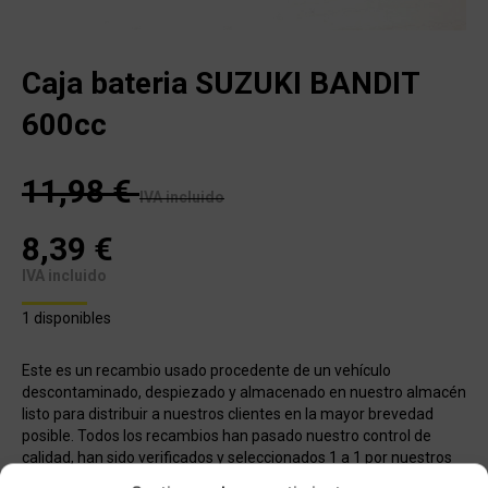
Caja bateria SUZUKI BANDIT
600cc
11,98
€
IVA incluido
8,39
€
IVA incluido
1 disponibles
Este es un recambio usado procedente de un vehículo
descontaminado, despiezado y almacenado en nuestro almacén
listo para distribuir a nuestros clientes en la mayor brevedad
posible. Todos los recambios han pasado nuestro control de
calidad, han sido verificados y seleccionados 1 a 1 por nuestros
operarios para servir un producto con garantía.