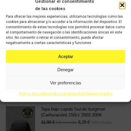
Gestionar el consentimiento
de las cookies
COMPRAR
Para ofrecer las mejores experiencias, utilizamos tecnologías como las
cookies para almacenar y/o acceder a la información del dispositivo. El
consentimiento de estas tecnologías nos permitirá procesar datos como
Categorías:
Recambios ocasión Suzuki
,
SUZUKI BANDIT 600cc
el comportamiento de navegación o las identificaciones únicas en este
sitio. No consentir o retirar el consentimiento, puede afectar
negativamente a ciertas características y funciones.
Share this product
Aceptar
Share
Share
Share
Share
Denegar
on
on
on
on
X
Facebook
Pinterest
LinkedIn
Ver preferencias
Productos relacionados
Política de Cookies
Política de privacidad
Términos legales
Tapa bajo cupula Suzuki burgman
(Carburación) 150cc 2002-2006
11,98
€
8,39
€
IVA incluido
IVA incluido