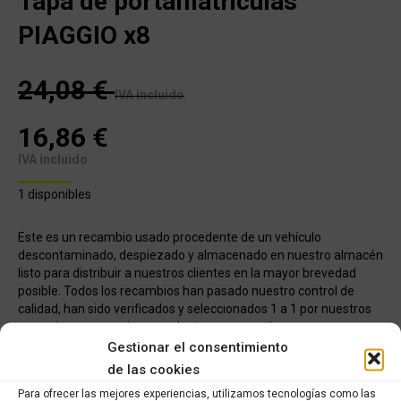
Tapa de portamatriculas
PIAGGIO x8
24,08
€
IVA incluido
16,86
€
IVA incluido
1 disponibles
Este es un recambio usado procedente de un vehículo
descontaminado, despiezado y almacenado en nuestro almacén
listo para distribuir a nuestros clientes en la mayor brevedad
posible. Todos los recambios han pasado nuestro control de
calidad, han sido verificados y seleccionados 1 a 1 por nuestros
operarios para servir un producto con garantía.
Gestionar el consentimiento
de las cookies
COMPRAR
Para ofrecer las mejores experiencias, utilizamos tecnologías como las