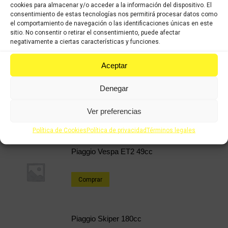
cookies para almacenar y/o acceder a la información del dispositivo. El
consentimiento de estas tecnologías nos permitirá procesar datos como
Categorías:
Recambios ocasión Piaggio
,
PIAGGIO X8 125cc
el comportamiento de navegación o las identificaciones únicas en este
sitio. No consentir o retirar el consentimiento, puede afectar
negativamente a ciertas características y funciones.
Share this product
Aceptar
Share
Share
Share
Share
on
on
on
on
Denegar
X
Facebook
Pinterest
LinkedIn
Ver preferencias
Productos relacionados
Política de Cookies
Política de privacidad
Términos legales
Piaggio Vespa ET2 49cc
Comprar
Piaggio Skiper 180cc