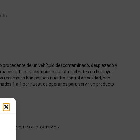
uido
o procedente de un vehículo descontaminado, despiezado y
acén listo para distribuir a nuestros clientes en la mayor
os recambios han pasado nuestro control de calidad, han
onados 1 a 1 por nuestros operarios para servir un producto
ión Piaggio
,
PIAGGIO X8 125cc