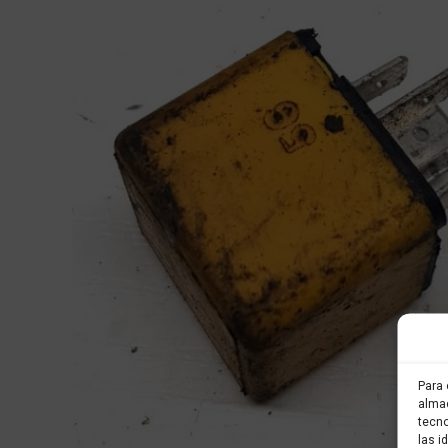
Para 
almac
tecno
las i