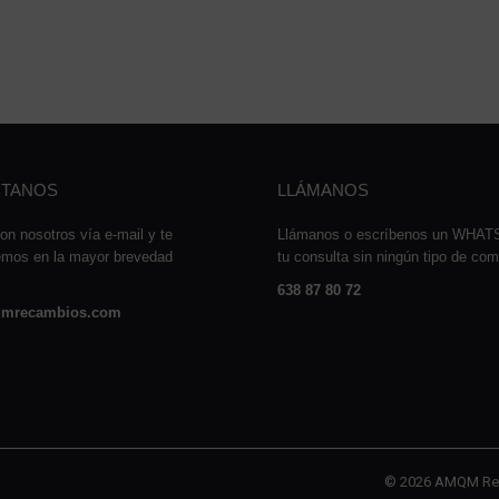
TANOS
LLÁMANOS
on nosotros vía e-mail y te
Llámanos o escríbenos un WHA
emos en la mayor brevedad
tu consulta sin ningún tipo de co
638 87 80 72
mrecambios.com
© 2026 AMQM Re