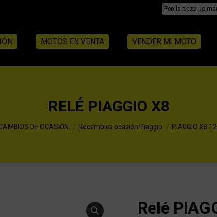
Search:
IÓN
MOTOS EN VENTA
VENDER MI MOTO
RELÉ PIAGGIO X8
CAMBIOS DE OCASIÓN
Recambios ocasión Piaggio
PIAGGIO X8 12
Relé PIAG