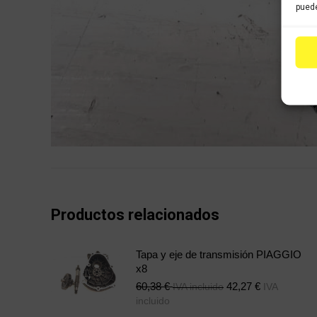
puede
Productos relacionados
Tapa y eje de transmisión PIAGGIO
x8
60,38
€
42,27
€
IVA incluido
IVA
incluido