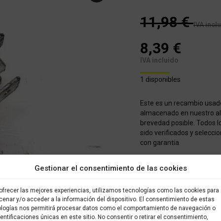
11,98
€
IVA incl
8,39
€
IVA incluido
1 disponibles
Este es un recambio usad
almacenado en nuestro alm
brevedad posible. Todos l
sido verificados y selecci
con garantía.
COMPRAR
Gestionar el consentimiento de las cookies
ofrecer las mejores experiencias, utilizamos tecnologías como las cookies para
enar y/o acceder a la información del dispositivo. El consentimiento de estas
Categorías:
Recambios ocas
logías nos permitirá procesar datos como el comportamiento de navegación o
dentificaciones únicas en este sitio. No consentir o retirar el consentimiento,