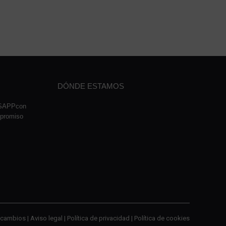
DÓNDE ESTAMOS
TSAPPcon
mpromiso
cambios |
Aviso legal
|
Política de privacidad
|
Política de cookies