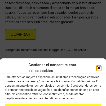
descontaminado, despiezado y almacenado en nuestro almacén
listo para distribuir a nuestros clientes en la mayor brevedad
posible. Todos los recambios han pasado nuestro control de
calidad, han sido verificados y seleccionados 1 a 1 por nuestros
operarios para servir un producto con garantía.
COMPRAR
Categorías:
Recambios ocasión Piaggio
,
PIAGGIO X8 125cc
Share this product
Gestionar el consentimiento
de las cookies
Share
Share
Share
Share
Para ofrecer las mejores experiencias, utilizamos tecnologías como las
on
on
on
on
cookies para almacenar y/o acceder a la información del dispositivo. El
consentimiento de estas tecnologías nos permitirá procesar datos como
X
Facebook
Pinterest
LinkedIn
el comportamiento de navegación o las identificaciones únicas en este
sitio. No consentir o retirar el consentimiento, puede afectar
Productos relacionados
negativamente a ciertas características y funciones.