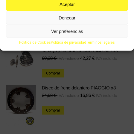
Aceptar
Tapa trasera izquierda PIAGGIO MP3
125cc
Denegar
36,18
€
25,33
€
IVA incluido
IVA incluido
Ver preferencias
Comprar
Política de Cookies
Política de privacidad
Términos legales
Tapa y eje de transmisión PIAGGIO x8
60,38
€
42,27
€
IVA incluido
IVA incluido
Comprar
Disco de freno delantero PIAGGIO x8
24,08
€
16,86
€
IVA incluido
IVA incluido
Comprar