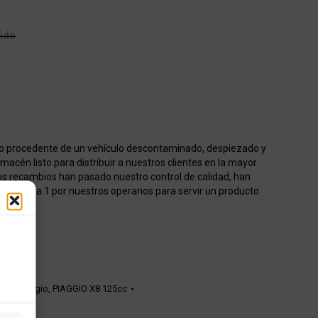
uido
o procedente de un vehículo descontaminado, despiezado y
acén listo para distribuir a nuestros clientes en la mayor
os recambios han pasado nuestro control de calidad, han
onados 1 a 1 por nuestros operarios para servir un producto
ión Piaggio
,
PIAGGIO X8 125cc