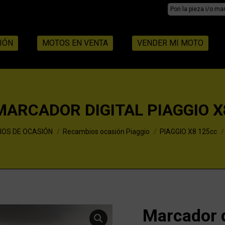
Search:
IÓN
MOTOS EN VENTA
VENDER MI MOTO
MARCADOR DIGITAL PIAGGIO X
OS DE OCASIÓN
Recambios ocasión Piaggio
PIAGGIO X8 125cc
Marcador d