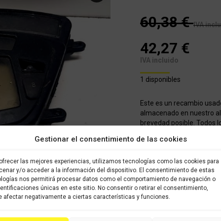
60,38
€
IVA incl
42,27
€
IVA incluido
1 disponibles
Este es un recambio usad
almacenado en nuestro alm
brevedad posible. Todos l
sido verificados y selecci
Gestionar el consentimiento de las cookies
con garantía.
ofrecer las mejores experiencias, utilizamos tecnologías como las cookies para
COMPRAR
enar y/o acceder a la información del dispositivo. El consentimiento de estas
logías nos permitirá procesar datos como el comportamiento de navegación o
dentificaciones únicas en este sitio. No consentir o retirar el consentimiento,
 afectar negativamente a ciertas características y funciones.
Categorías:
Recambios ocas