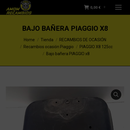
0,00
€
0
BAJO BAÑERA PIAGGIO X8
You are here:
Home
Tienda
RECAMBIOS DE OCASIÓN
Recambios ocasión Piaggio
PIAGGIO X8 125cc
Bajo bañera PIAGGIO x8