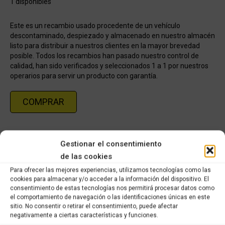
1 disponibles
Este es un recambio usado procedente de un vehículo
descontaminado, despiezado y almacenado en nuestro almacén
listo para distribuir a nuestros clientes en la mayor brevedad
posible. Todos los recambios han pasado nuestro control de
calidad, han sido verificados y seleccionados 1 a 1 por nuestros
operarios para servir un producto con garantía.
COMPRAR
Categorías:
Recambios ocasión Piaggio
,
PIAGGIO X8 125cc
Gestionar el consentimiento
de las cookies
Share this product
Para ofrecer las mejores experiencias, utilizamos tecnologías como las
cookies para almacenar y/o acceder a la información del dispositivo. El
Share
Share
Share
Share
consentimiento de estas tecnologías nos permitirá procesar datos como
el comportamiento de navegación o las identificaciones únicas en este
on
on
on
on
sitio. No consentir o retirar el consentimiento, puede afectar
negativamente a ciertas características y funciones.
X
Facebook
Pinterest
LinkedIn