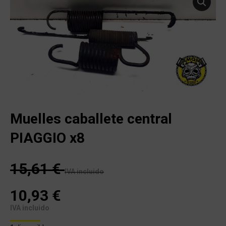
Muelles caballete central
PIAGGIO x8
15,61
€
IVA incluido
10,93
€
IVA incluido