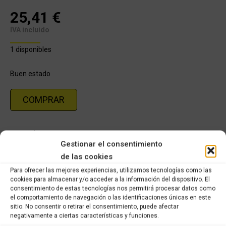
25,41
€
IVA incluido
1 disponibles
Buen estado
COMPRAR
Categoría:
PIAGGIO VESPA LXV 49cc
Gestionar el consentimiento
de las cookies
Share this product
Para ofrecer las mejores experiencias, utilizamos tecnologías como las
cookies para almacenar y/o acceder a la información del dispositivo. El
Share
Share
Share
Share
consentimiento de estas tecnologías nos permitirá procesar datos como
el comportamiento de navegación o las identificaciones únicas en este
on
on
on
on
sitio. No consentir o retirar el consentimiento, puede afectar
X
Facebook
Pinterest
LinkedIn
negativamente a ciertas características y funciones.