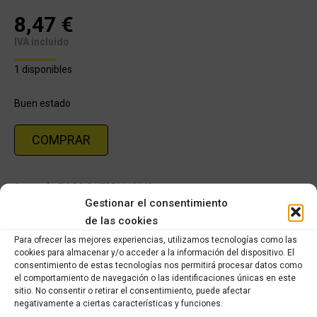
8,47
€
IVA incluido
1 disponibles
Buen estado
COMPRAR
Categoría:
PIAGGIO VESPA LXV 49cc
Gestionar el consentimiento
de las cookies
Share this product
Para ofrecer las mejores experiencias, utilizamos tecnologías como las
cookies para almacenar y/o acceder a la información del dispositivo. El
Share
Share
Share
Share
consentimiento de estas tecnologías nos permitirá procesar datos como
el comportamiento de navegación o las identificaciones únicas en este
on
on
on
on
sitio. No consentir o retirar el consentimiento, puede afectar
X
Facebook
Pinterest
LinkedIn
negativamente a ciertas características y funciones.