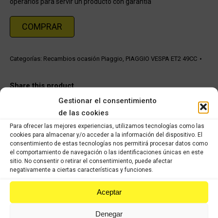
operarios para servir un producto con garantía
COMPRAR
Categorías:
Recambios ocasión Piaggio
,
PIAGGIO VESPA ET2 49CC
Share this product
Gestionar el consentimiento
Share
Share
Share
Share
de las cookies
on
on
on
on
Para ofrecer las mejores experiencias, utilizamos tecnologías como las
cookies para almacenar y/o acceder a la información del dispositivo. El
X
Facebook
Pinterest
LinkedIn
consentimiento de estas tecnologías nos permitirá procesar datos como
el comportamiento de navegación o las identificaciones únicas en este
Productos relacionados
sitio. No consentir o retirar el consentimiento, puede afectar
negativamente a ciertas características y funciones.
Piaggio X9 200cc
Aceptar
Denegar
Comprar