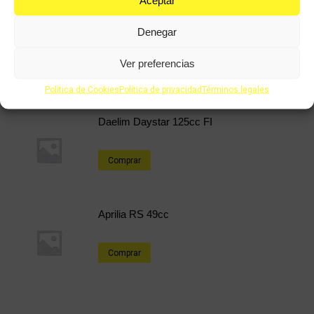
Derbi Senda 49cc Extrem
Denegar
Ver preferencias
Comprar
Política de Cookies
Política de privacidad
Términos legales
Daelim Daystar 125cc FI
Comprar
Aprilia RS 49cc
Comprar