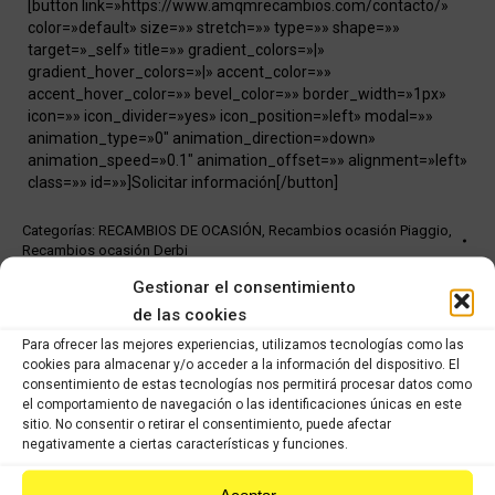
[button link=»https://www.amqmrecambios.com/contacto/»
color=»default» size=»» stretch=»» type=»» shape=»»
target=»_self» title=»» gradient_colors=»|»
gradient_hover_colors=»|» accent_color=»»
accent_hover_color=»» bevel_color=»» border_width=»1px»
icon=»» icon_divider=»yes» icon_position=»left» modal=»»
animation_type=»0″ animation_direction=»down»
animation_speed=»0.1″ animation_offset=»» alignment=»left»
class=»» id=»»]Solicitar información[/button]
Categorías:
RECAMBIOS DE OCASIÓN
,
Recambios ocasión Piaggio
,
Recambios ocasión Derbi
Gestionar el consentimiento
Share this product
de las cookies
Para ofrecer las mejores experiencias, utilizamos tecnologías como las
Share
Share
Share
Share
cookies para almacenar y/o acceder a la información del dispositivo. El
consentimiento de estas tecnologías nos permitirá procesar datos como
on
on
on
on
el comportamiento de navegación o las identificaciones únicas en este
sitio. No consentir o retirar el consentimiento, puede afectar
X
Facebook
Pinterest
LinkedIn
negativamente a ciertas características y funciones.
Productos relacionados
Aceptar