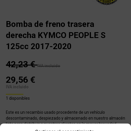
Bomba de freno trasera
derecha KYMCO PEOPLE S
125cc 2017-2020
42,23
€
IVA incluido
29,56
€
IVA incluido
1 disponibles
Este es un recambio usado procedente de un vehículo
descontaminado, despiezado y almacenado en nuestro almacén
listo para distribuir a nuestros clientes en la mayor brevedad
posible. Todos los recambios han pasado nuestro control de