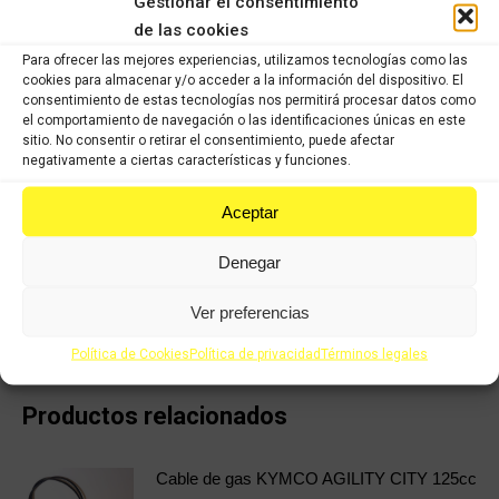
Gestionar el consentimiento
calidad, han sido verificados y seleccionados 1 a 1 por nuestros
de las cookies
operarios para servir un producto con garantía.
Para ofrecer las mejores experiencias, utilizamos tecnologías como las
cookies para almacenar y/o acceder a la información del dispositivo. El
COMPRAR
consentimiento de estas tecnologías nos permitirá procesar datos como
el comportamiento de navegación o las identificaciones únicas en este
sitio. No consentir o retirar el consentimiento, puede afectar
negativamente a ciertas características y funciones.
Categorías:
Recambios ocasión Kymco
,
KYMCO PEOPLE S 125cc
(2017-2020)
Aceptar
Share this product
Denegar
Share
Share
Share
Share
Ver preferencias
on
on
on
on
Política de Cookies
Política de privacidad
Términos legales
X
Facebook
Pinterest
LinkedIn
Productos relacionados
Cable de gas KYMCO AGILITY CITY 125cc