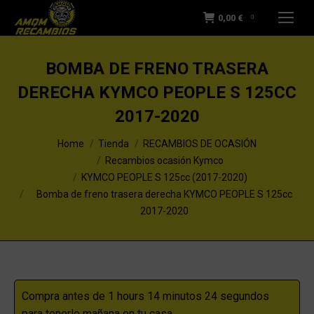
0,00
€
0
BOMBA DE FRENO TRASERA
DERECHA KYMCO PEOPLE S 125CC
2017-2020
You are here:
Home
Tienda
RECAMBIOS DE OCASIÓN
Recambios ocasión Kymco
KYMCO PEOPLE S 125cc (2017-2020)
Bomba de freno trasera derecha KYMCO PEOPLE S 125cc
2017-2020
Compra antes de 1 hours 14 minutos 23 segundos
para tenerlo mañana en tu casa