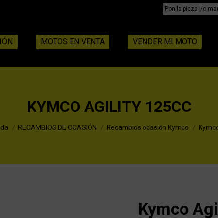
Search:
IÓN
MOTOS EN VENTA
VENDER MI MOTO
KYMCO AGILITY 125CC
:
nda
RECAMBIOS DE OCASIÓN
Recambios ocasión Kymco
Kymco 
Kymco Agi