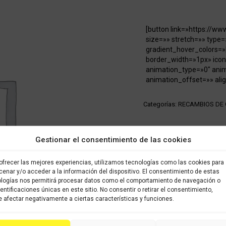
[button link=»https://w
size=»» stretch=»» type=
gradient_hover_colors=»
border_width=»1px» icon
animation_type=»0″ ani
animation_offset=»» alig
Categorías:
RECAMBIOS DE
Share this product
Gestionar el consentimiento de las cookies
Share
Share
Shar
ofrecer las mejores experiencias, utilizamos tecnologías como las cookies para
on
on
on
enar y/o acceder a la información del dispositivo. El consentimiento de estas
logías nos permitirá procesar datos como el comportamiento de navegación o
X
Facebook
Pint
dentificaciones únicas en este sitio. No consentir o retirar el consentimiento,
 afectar negativamente a ciertas características y funciones.