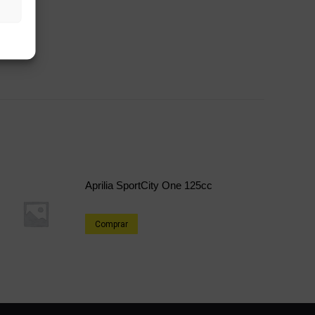
Aprilia SportCity One 125cc
Comprar