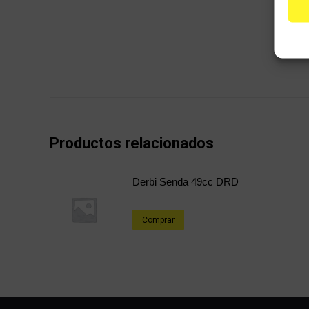
Productos relacionados
Derbi Senda 49cc DRD
Comprar