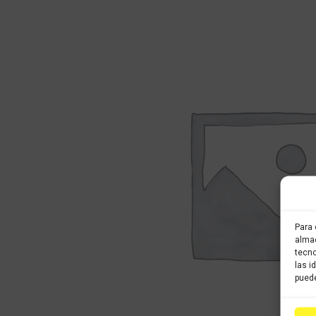
Para 
almac
tecno
las i
puede