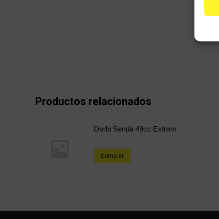
Productos relacionados
Derbi Senda 49cc Extrem
Comprar