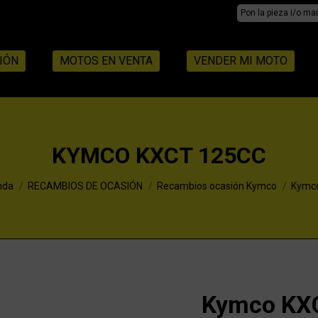
Search:
IÓN
MOTOS EN VENTA
VENDER MI MOTO
KYMCO KXCT 125CC
:
nda
RECAMBIOS DE OCASIÓN
Recambios ocasión Kymco
Kymco
Kymco KX