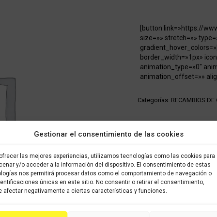
[button link=»https://w
size=»» stretch=»» type=
gradient_hover_colors=»
border_width=»1px» icon
animation_type=»0″ ani
animation_offset=»» alig
Categorías:
RECAMBIOS DE
Share this product
Gestionar el consentimiento de las cookies
Share
Share
Shar
ofrecer las mejores experiencias, utilizamos tecnologías como las cookies para
on
on
on
enar y/o acceder a la información del dispositivo. El consentimiento de estas
logías nos permitirá procesar datos como el comportamiento de navegación o
X
Facebook
Pint
dentificaciones únicas en este sitio. No consentir o retirar el consentimiento,
 afectar negativamente a ciertas características y funciones.