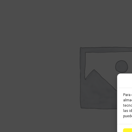
Para 
almac
tecno
las i
puede