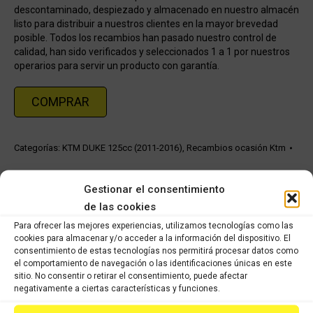
descontaminado, despiezado y almacenado en nuestro almacén
listo para distribuir a nuestros clientes en la mayor brevedad
posible. Todos los recambios han pasado nuestro control de
calidad, han sido verificados y seleccionados 1 a 1 por nuestros
operarios para servir un producto con garantía.
COMPRAR
Categorías:
KTM DUKE 125cc (2011-2016)
,
Recambios ocasión Ktm
Share this product
Gestionar el consentimiento
de las cookies
Share
Share
Share
Share
Para ofrecer las mejores experiencias, utilizamos tecnologías como las
cookies para almacenar y/o acceder a la información del dispositivo. El
on
on
on
on
consentimiento de estas tecnologías nos permitirá procesar datos como
X
Facebook
Pinterest
LinkedIn
el comportamiento de navegación o las identificaciones únicas en este
sitio. No consentir o retirar el consentimiento, puede afectar
negativamente a ciertas características y funciones.
Productos relacionados