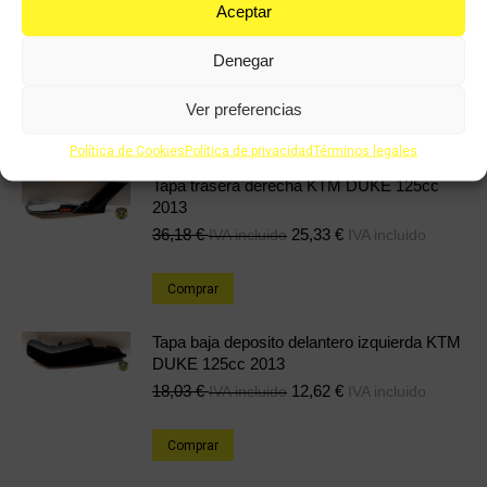
Aceptar
Pinza de freno trasera KTM DUKE 125cc
2013
Denegar
36,18
€
25,33
€
IVA incluido
IVA incluido
Ver preferencias
Comprar
Política de Cookies
Política de privacidad
Términos legales
Tapa trasera derecha KTM DUKE 125cc
2013
36,18
€
25,33
€
IVA incluido
IVA incluido
Comprar
Tapa baja deposito delantero izquierda KTM
DUKE 125cc 2013
18,03
€
12,62
€
IVA incluido
IVA incluido
Comprar