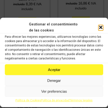
16,86
€
incluido
IVA
8,39
€
incluido
IVA
incluido
incluido
Comprar
Comprar
Gestionar el consentimiento
de las cookies
Para ofrecer las mejores experiencias, utilizamos tecnologías como las
cookies para almacenar y/o acceder a la información del dispositivo. El
consentimiento de estas tecnologías nos permitirá procesar datos como
¡Oferta!
el comportamiento de navegación o las identificaciones únicas en este
sitio. No consentir o retirar el consentimiento, puede afectar
negativamente a ciertas características y funciones.
Aceptar
Denegar
Ver preferencias
Manguito de agua KTM
Horquilla KTM Duke
Duke 125cc 2014
Política de Cookies
Política de privacidad
Términos legales
125cc 2014
18,03
€
IVA
El
El
646,99
€
IVA