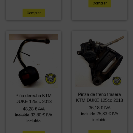
Comprar
Comprar
Pinza de freno trasera
Piña derecha KTM
KTM DUKE 125cc 2013
DUKE 125cc 2013
36,18
€
IVA
48,28
€
IVA
25,33
€
incluido
IVA
33,80
€
incluido
IVA
incluido
incluido