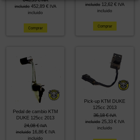
12,62
€
incluido
IVA
precio
precio
452,89
€
incluido
IVA
incluido
original
actual
incluido
era:
es:
1.053,91 €.
646,99 €.
Comprar
Comprar
Pick-up KTM DUKE
125cc 2013
Pedal de cambio KTM
36,18
€
IVA
DUKE 125cc 2013
25,33
€
incluido
IVA
24,08
€
IVA
incluido
16,86
€
incluido
IVA
incluido