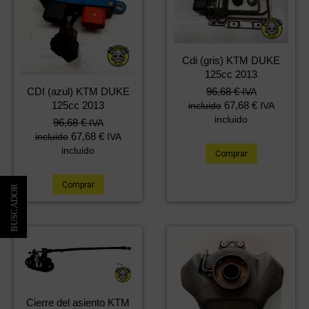
Cdi (gris) KTM DUKE
125cc 2013
96,68
€
CDI (azul) KTM DUKE
IVA
67,68
€
125cc 2013
incluido
IVA
incluido
96,68
€
IVA
67,68
€
incluido
IVA
incluido
Comprar
Comprar
Cierre del asiento KTM