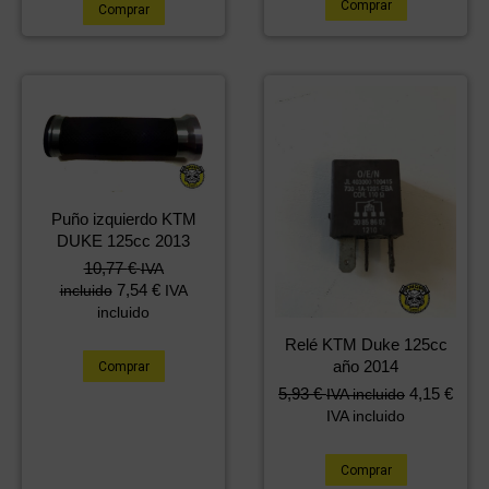
Comprar
Comprar
Puño izquierdo KTM
DUKE 125cc 2013
10,77
€
IVA
7,54
€
incluido
IVA
incluido
Relé KTM Duke 125cc
año 2014
Comprar
5,93
€
4,15
€
IVA incluido
IVA incluido
Comprar