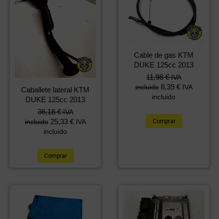
Cable de gas KTM
DUKE 125cc 2013
11,98
€
IVA
8,39
€
incluido
IVA
Caballete lateral KTM
incluido
DUKE 125cc 2013
36,18
€
IVA
25,33
€
Comprar
incluido
IVA
incluido
Comprar