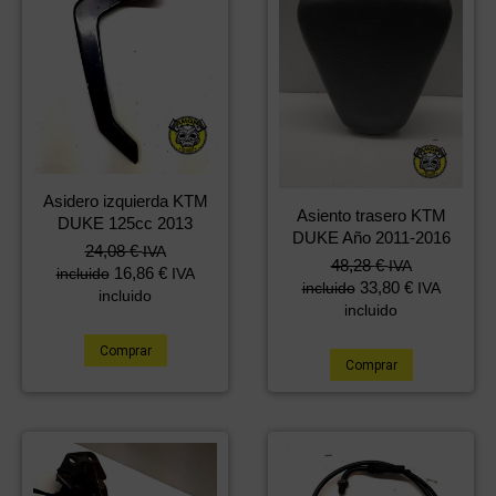
Asidero izquierda KTM
Asiento trasero KTM
DUKE 125cc 2013
DUKE Año 2011-2016
24,08
€
IVA
48,28
€
IVA
16,86
€
incluido
IVA
33,80
€
incluido
IVA
incluido
incluido
Comprar
Comprar